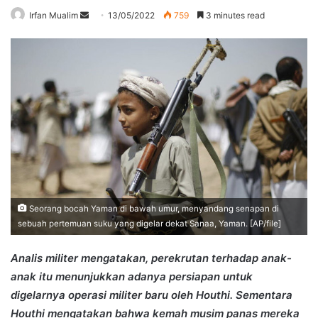
Send
Irfan Mualim
13/05/2022
759
3 minutes read
an
email
Seorang bocah Yaman di bawah umur, menyandang senapan di
sebuah pertemuan suku yang digelar dekat Sanaa, Yaman. [AP/file]
Analis militer mengatakan, perekrutan terhadap anak-
anak itu menunjukkan adanya persiapan untuk
digelarnya operasi militer baru oleh Houthi. Sementara
Houthi mengatakan bahwa kemah musim panas mereka