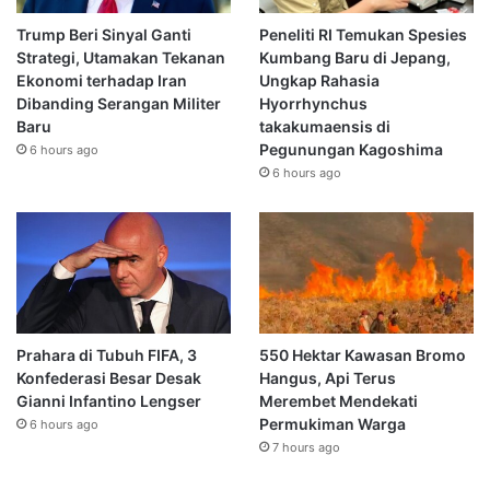
Trump Beri Sinyal Ganti
Peneliti RI Temukan Spesies
Strategi, Utamakan Tekanan
Kumbang Baru di Jepang,
Ekonomi terhadap Iran
Ungkap Rahasia
Dibanding Serangan Militer
Hyorrhynchus
Baru
takakumaensis di
Pegunungan Kagoshima
6 hours ago
6 hours ago
Prahara di Tubuh FIFA, 3
550 Hektar Kawasan Bromo
Konfederasi Besar Desak
Hangus, Api Terus
Gianni Infantino Lengser
Merembet Mendekati
Permukiman Warga
6 hours ago
7 hours ago