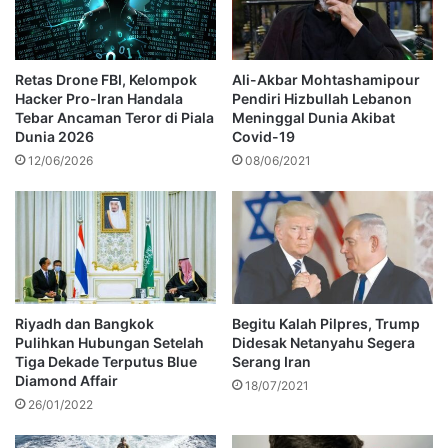
Retas Drone FBI, Kelompok
Ali-Akbar Mohtashamipour
Hacker Pro-Iran Handala
Pendiri Hizbullah Lebanon
Tebar Ancaman Teror di Piala
Meninggal Dunia Akibat
Dunia 2026
Covid-19
12/06/2026
08/06/2021
Riyadh dan Bangkok
Begitu Kalah Pilpres, Trump
Pulihkan Hubungan Setelah
Didesak Netanyahu Segera
Tiga Dekade Terputus Blue
Serang Iran
Diamond Affair
18/07/2021
26/01/2022