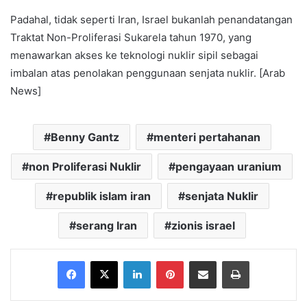
Padahal, tidak seperti Iran, Israel bukanlah penandatangan
Traktat Non-Proliferasi Sukarela tahun 1970, yang
menawarkan akses ke teknologi nuklir sipil sebagai
imbalan atas penolakan penggunaan senjata nuklir. [Arab
News]
Benny Gantz
menteri pertahanan
non Proliferasi Nuklir
pengayaan uranium
republik islam iran
senjata Nuklir
serang Iran
zionis israel
Facebook
X
LinkedIn
Pinterest
Share via Email
Print