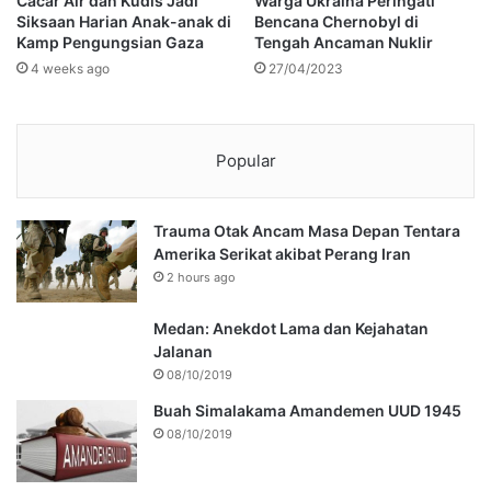
Cacar Air dan Kudis Jadi
Warga Ukraina Peringati
Siksaan Harian Anak-anak di
Bencana Chernobyl di
Kamp Pengungsian Gaza
Tengah Ancaman Nuklir
4 weeks ago
27/04/2023
Popular
Trauma Otak Ancam Masa Depan Tentara
Amerika Serikat akibat Perang Iran
2 hours ago
Medan: Anekdot Lama dan Kejahatan
Jalanan
08/10/2019
Buah Simalakama Amandemen UUD 1945
08/10/2019