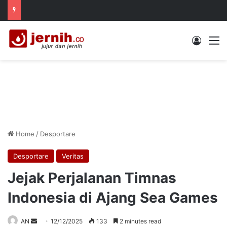
Log In
M
Home
/
Desportare
Desportare
Veritas
Jejak Perjalanan Timnas
Indonesia di Ajang Sea Games
Send
AN
12/12/2025
133
2 minutes read