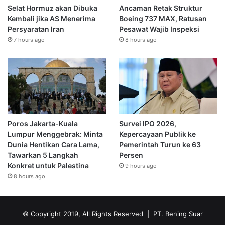
Selat Hormuz akan Dibuka
Ancaman Retak Struktur
Kembali jika AS Menerima
Boeing 737 MAX, Ratusan
Persyaratan Iran
Pesawat Wajib Inspeksi
7 hours ago
8 hours ago
Poros Jakarta-Kuala
Survei IPO 2026,
Lumpur Menggebrak: Minta
Kepercayaan Publik ke
Dunia Hentikan Cara Lama,
Pemerintah Turun ke 63
Tawarkan 5 Langkah
Persen
Konkret untuk Palestina
9 hours ago
8 hours ago
© Copyright 2019, All Rights Reserved | PT. Bening Suar