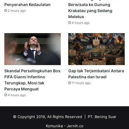
Penyerahan Kedaulatan
Berwisata ke Gunung
Krakatau yang Sedang
2 hours ago
Meletus
4 hours ago
Skandal Perselingkuhan Bos
Gap tak Terjembatani Antara
FIFA Gianni Infantino
Palestina dan Israel
Terungkap, Mosi tak
11 hours ago
Percaya Menguat
4 hours ago
© Copyright 2019, All Rights Reserved | PT. Bening Suar
Komunika
- Jernih.co