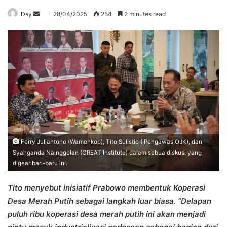
Send
Dsy
28/04/2025
254
2 minutes read
an
email
Ferry Juliantono (Wamenkop), Tito Sulistio ( Pengawas OJK), dan
Syahganda Nainggolan (GREAT Institute) dalam sebua diskusi yang
digear bari-baru ini.
Tito menyebut inisiatif Prabowo membentuk Koperasi
Desa Merah Putih sebagai langkah luar biasa. “Delapan
puluh ribu koperasi desa merah putih ini akan menjadi