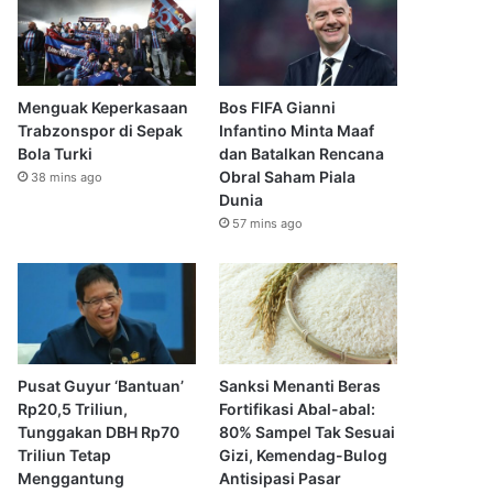
Menguak Keperkasaan
Bos FIFA Gianni
Trabzonspor di Sepak
Infantino Minta Maaf
Bola Turki
dan Batalkan Rencana
Obral Saham Piala
38 mins ago
Dunia
57 mins ago
Pusat Guyur ‘Bantuan’
Sanksi Menanti Beras
Rp20,5 Triliun,
Fortifikasi Abal-abal:
Tunggakan DBH Rp70
80% Sampel Tak Sesuai
Triliun Tetap
Gizi, Kemendag-Bulog
Menggantung
Antisipasi Pasar