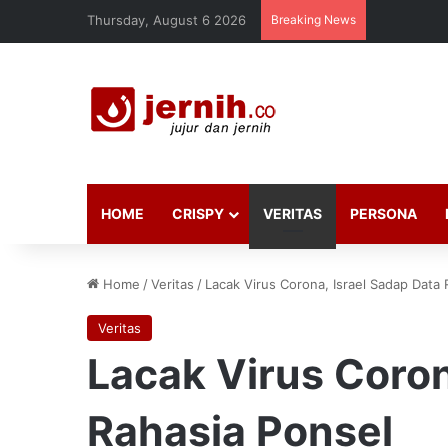
Thursday, August 6 2026
Breaking News
HOME
CRISPY
VERITAS
PERSONA
Home
/
Veritas
/
Lacak Virus Corona, Israel Sadap Data 
Veritas
Lacak Virus Coron
Rahasia Ponsel