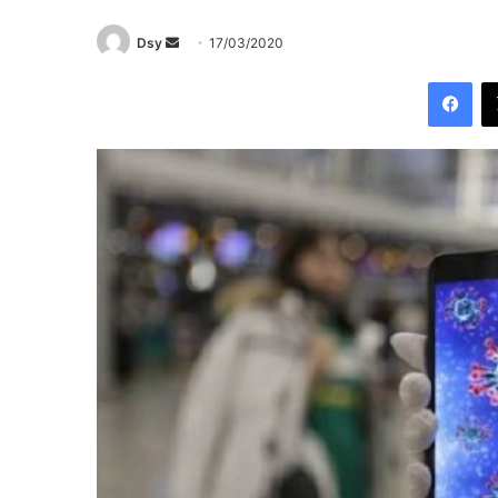
Send
Dsy
17/03/2020
an
Fac
email