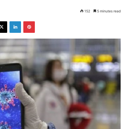
152
5 minutes read
ebook
X
LinkedIn
Pinterest