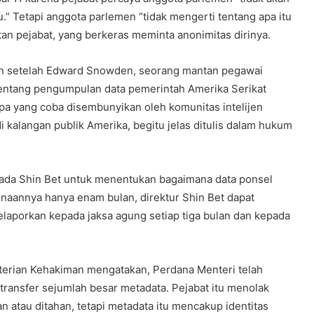
.” Tetapi anggota parlemen “tidak mengerti tentang apa itu
an pejabat, yang berkeras meminta anonimitas dirinya.
an setelah Edward Snowden, seorang mantan pegawai
entang pengumpulan data pemerintah Amerika Serikat
a yang coba disembunyikan oleh komunitas intelijen
alangan publik Amerika, begitu jelas ditulis dalam hukum
ada Shin Bet untuk menentukan bagaimana data ponsel
aannya hanya enam bulan, direktur Shin Bet dapat
melaporkan kepada jaksa agung setiap tiga bulan dan kepada
terian Kehakiman mengatakan, Perdana Menteri telah
ransfer sejumlah besar metadata. Pejabat itu menolak
n atau ditahan, tetapi metadata itu mencakup identitas