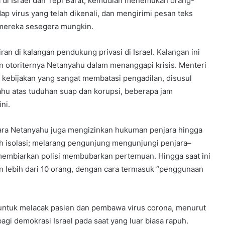
a di Israel dan Tepi Barat, kemudian menemukan orang-
p virus yang telah dikenali, dan mengirimi pesan teks
 mereka sesegera mungkin.
n di kalangan pendukung privasi di Israel. Kalangan ini
n otoriternya Netanyahu dalam menanggapi krisis. Menteri
kebijakan yang sangat membatasi pengadilan, disusul
u atas tuduhan suap dan korupsi, beberapa jam
ni.
tara Netanyahu juga mengizinkan hukuman penjara hingga
h isolasi; melarang pengunjung mengunjungi penjara–
membiarkan polisi membubarkan pertemuan. Hingga saat ini
n lebih dari 10 orang, dengan cara termasuk “penggunaan
ntuk melacak pasien dan pembawa virus corona, menurut
gi demokrasi Israel pada saat yang luar biasa rapuh.