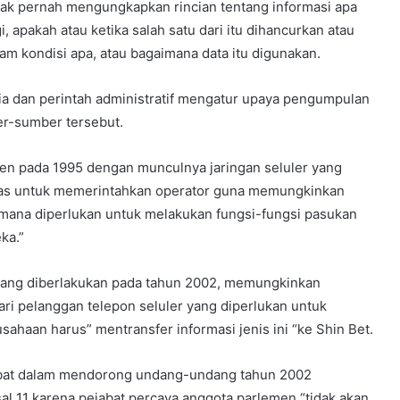
dak pernah mengungkapkan rincian tentang informasi apa
, apakah atau ketika salah satu dari itu dihancurkan atau
am kondisi apa, atau bagaimana data itu digunakan.
a dan perintah administratif mengatur upaya pengumpulan
er-sumber tersebut.
 pada 1995 dengan munculnya jaringan seluler yang
uas untuk memerintahkan operator guna memungkinkan
aimana diperlukan untuk melakukan fungsi-fungsi pasukan
ka.”
yang diberlakukan pada tahun 2002, memungkinkan
ri pelanggan telepon seluler yang diperlukan untuk
haan harus” mentransfer informasi jenis ini “ke Shin Bet.
libat dalam mendorong undang-undang tahun 2002
al 11 karena pejabat percaya anggota parlemen “tidak akan