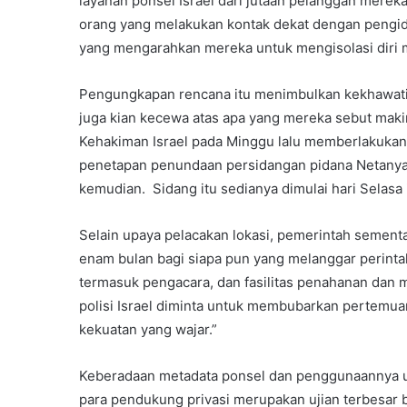
layanan ponsel Israel dari jutaan pelanggan merek
orang yang melakukan kontak dekat dengan pengida
yang mengarahkan mereka untuk mengisolasi diri
Pengungkapan rencana itu menimbulkan kekhawatira
juga kian kecewa atas apa yang mereka sebut maki
Kehakiman Israel pada Minggu lalu memberlakukan 
penetapan penundaan persidangan pidana Netanyah
kemudian. Sidang itu sedianya dimulai hari Selasa i
Selain upaya pelacakan lokasi, pemerintah semen
enam bulan bagi siapa pun yang melanggar perinta
termasuk pengacara, dan fasilitas penahanan dan 
polisi Israel diminta untuk membubarkan pertemua
kekuatan yang wajar.”
Keberadaan metadata ponsel dan penggunaannya u
para pendukung privasi merupakan ujian terbesar ba