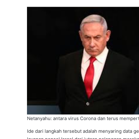
Netanyahu: antara virus Corona dan terus memper
Ide dari langkah tersebut adalah menyaring data g