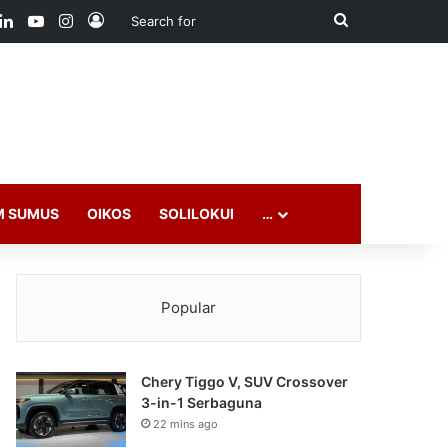
ook
LinkedIn
YouTube
Instagram
Log In
Search
for
M SUMUS
OIKOS
SOLILOKUI
…
Popular
Chery Tiggo V, SUV Crossover
3-in-1 Serbaguna
22 mins ago