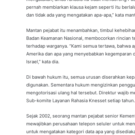
pernah membiarkan klausa kejam seperti itu berlalu
dan tidak ada yang mengatakan apa-apa,” kata mant
Mantan pejabat itu menambahkan, timbul kehebih
Badan Keamanan Nasional, membocorkan rincian t
terhadap warganya. “Kami semua tertawa, bahwa ap
Amerika dan apa yang menyebabkan kegemparan di k
Israel,” kata dia.
Di bawah hukum itu, semua urusan diserahkan kep
digunakan. Sementara hukum mengizinkan penggun
mengotorisasi ulang hal tersebut. Direktur wajib 
Sub-komite Layanan Rahasia Knesset setiap tahun.
Sejak 2002, seorang mantan pejabat senior Kemen
mewajibkan perusahaan telepon seluler untuk ment
untuk mengatakan kategori data apa yang disediaka