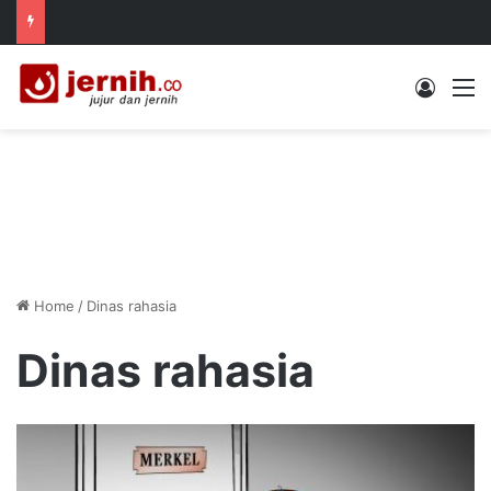
Log In
M
Home
/
Dinas rahasia
Dinas rahasia