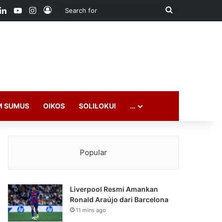
ook
LinkedIn
YouTube
Instagram
Log In
Search
for
M SUMUS
OIKOS
SOLILOKUI
…
Popular
Liverpool Resmi Amankan
Ronald Araújo dari Barcelona
11 mins ago