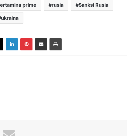
ertamina prime
rusia
Sanksi Rusia
ukraina
book
X
LinkedIn
Pinterest
Share via Email
Print