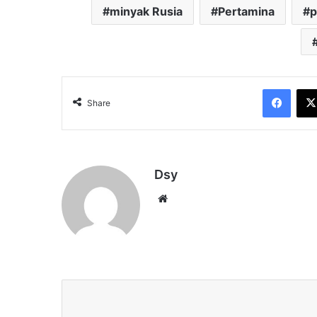
minyak Rusia
Pertamina
p
Face
Share
Dsy
Website