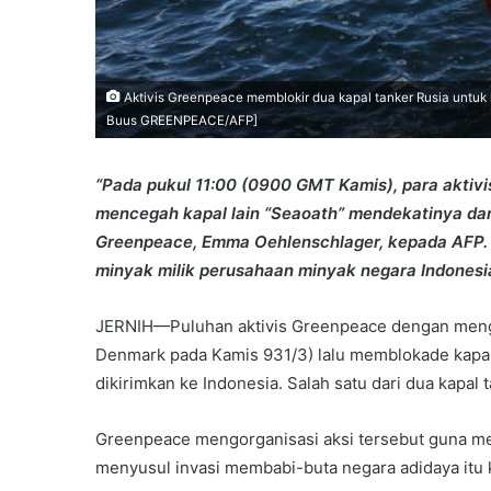
Aktivis Greenpeace memblokir dua kapal tanker Rusia untuk 
Buus GREENPEACE/AFP]
“Pada pukul 11:00 (0900 GMT Kamis), para aktivi
mencegah kapal lain “Seaoath” mendekatinya dan
Greenpeace, Emma Oehlenschlager, kepada AFP. K
minyak milik perusahaan minyak negara Indonesi
JERNIH—Puluhan aktivis Greenpeace dengan mengg
Denmark pada Kamis 931/3) lalu memblokade kapa
dikirimkan ke Indonesia. Salah satu dari dua kapal 
Greenpeace mengorganisasi aksi tersebut guna men
menyusul invasi membabi-buta negara adidaya itu 