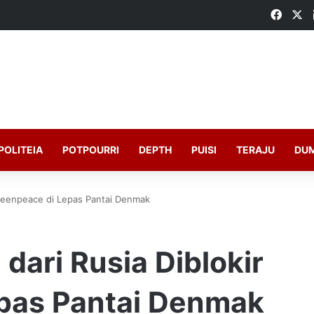
Faceb
X
POLITEIA
POTPOURRI
DEPTH
PUISI
TERAJU
DU
Greenpeace di Lepas Pantai Denmak
dari Rusia Diblokir
pas Pantai Denmak