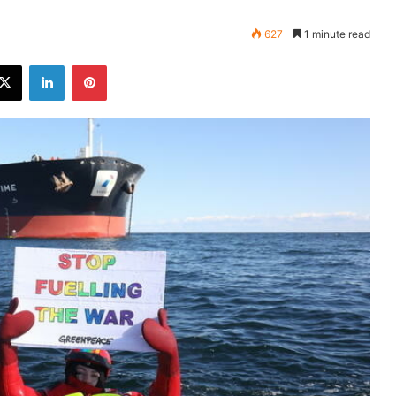
627
1 minute read
ebook
X
LinkedIn
Pinterest