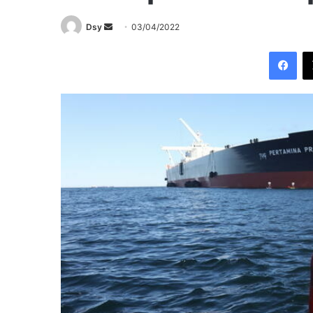
Send
Dsy
03/04/2022
an
Fac
email