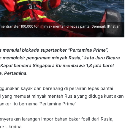
mentransfer 100.000 ton minyak mentah di lepas pantai Denmark [Kristian
s memulai blokade supertanker “Pertamina Prime”,
 memblokir pengiriman minyak Rusia,” kata Juru Bicara
apal bendera Singapura itu membawa 1,8 juta barel
a, Pertamina.
unakan kayak dan berenang di perairan lepas pantai
l yang memuat minyak mentah Rusia yang diduga kuat akan
tanker itu bernama ‘Pertamina Prime’.
yerukan larangan impor bahan bakar fosil dari Rusia,
ke Ukraina.