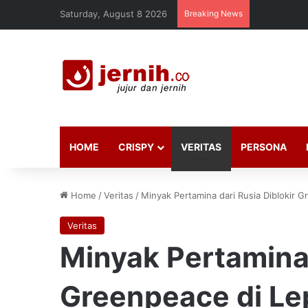
Saturday, August 8 2026
Breaking News
HOME
CRISPY
VERITAS
PERSONA
Home
/
Veritas
/
Minyak Pertamina dari Rusia Diblokir 
Veritas
Minyak Pertamina 
Greenpeace di Le