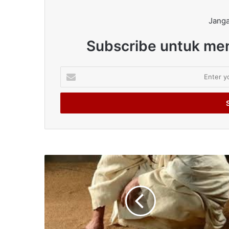
Janga
Subscribe untuk men
Enter
your
Email
address