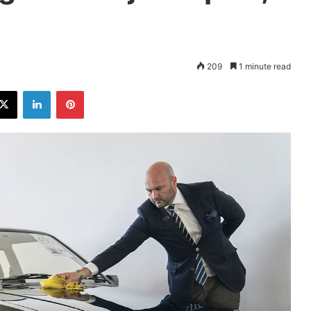
209
1 minute read
ebook
X
LinkedIn
Pinterest