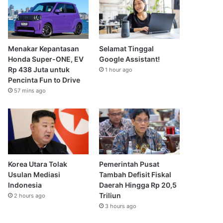
Menakar Kepantasan
Selamat Tinggal
Honda Super-ONE, EV
Google Assistant!
Rp 438 Juta untuk
1 hour ago
Pencinta Fun to Drive
57 mins ago
Korea Utara Tolak
Pemerintah Pusat
Usulan Mediasi
Tambah Defisit Fiskal
Indonesia
Daerah Hingga Rp 20,5
Triliun
2 hours ago
3 hours ago