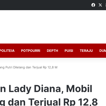
Faceb
X
POLITEIA
POTPOURRI
DEPTH
PUISI
TERAJU
DU
ng Putri Dilelang dan Terjual Rp 12,8 M
n Lady Diana, Mobil
g dan Terjual Rp 12,8