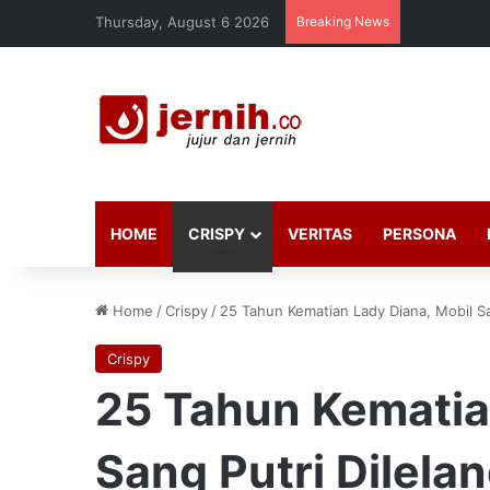
Thursday, August 6 2026
Breaking News
HOME
CRISPY
VERITAS
PERSONA
Home
/
Crispy
/
25 Tahun Kematian Lady Diana, Mobil Sa
Crispy
25 Tahun Kematia
Sang Putri Dilelan