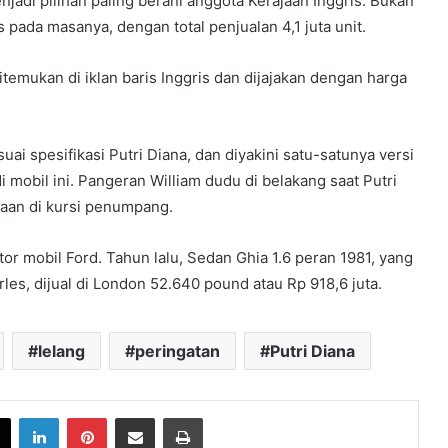
njadi pilihan paling berani anggota Kerajaan Inggris. Bukan
s pada masanya, dengan total penjualan 4,1 juta unit.
itemukan di iklan baris Inggris dan dijajakan dengan harga
uai spesifikasi Putri Diana, dan diyakini satu-satunya versi
i mobil ini. Pangeran William dudu di belakang saat Putri
jaan di kursi penumpang.
tor mobil Ford. Tahun lalu, Sedan Ghia 1.6 peran 1981, yang
s, dijual di London 52.640 pound atau Rp 918,6 juta.
lelang
peringatan
Putri Diana
book
X
LinkedIn
Pinterest
Share via Email
Print