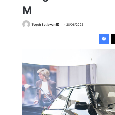
M
Send
Teguh Setiawan
28/08/2022
an
Fac
email