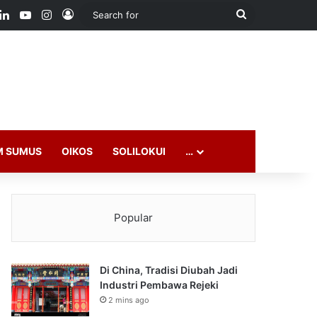
ook
LinkedIn
YouTube
Instagram
Log In
Search
for
M SUMUS
OIKOS
SOLILOKUI
…
Popular
Di China, Tradisi Diubah Jadi
Industri Pembawa Rejeki
2 mins ago