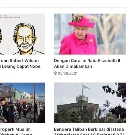
 dan Robert Wilson
Dengan Cara Ini Ratu Elizabeth II
 Lelang Dapat Nobel
Akan Dimakamkan
06/09/2021
Properti Muslim
Bendera Taliban Berkibar di Istana
Ditahan di Kamp
Afghanistan Saat AS Peringati 9/11