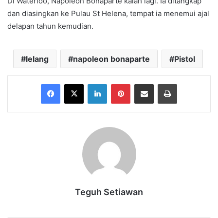
Di Waterloo, Napoleon Bonaparte kalah lagi. Ia ditangkap
dan diasingkan ke Pulau St Helena, tempat ia menemui ajal
delapan tahun kemudian.
lelang
napoleon bonaparte
Pistol
Facebook
X
LinkedIn
Pinterest
Share via Email
Print
Teguh Setiawan