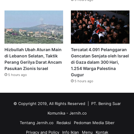
Hizbullah Ubah Aturan Main
Tercatat 4.091 Pelanggaran
di Lebanon Selatan, Taktik
Gencatan Senjata oleh Israel
Perang Gerilya Darat Ancam
di Gaza dalam 300 Hari,
Pasukan Zionis Israel
1.254 Warga Palestina
Gugur
5 hours ago
5 hours ago
© Copyright 2019, All Rights Reserved | PT. Bening Suar
Komunika
- Jernih.co
Tentang Jernih.co
Redaksi
Pedoman Media Siber
Privacy and Policy
Info Iklan
Menu
Kontak