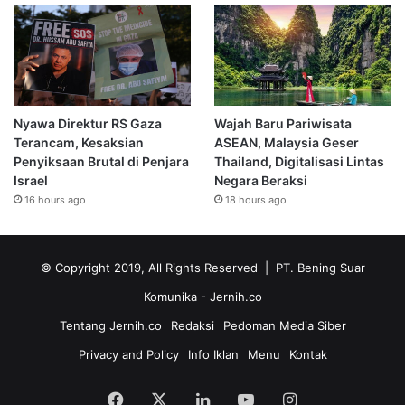
Nyawa Direktur RS Gaza
Wajah Baru Pariwisata
Terancam, Kesaksian
ASEAN, Malaysia Geser
Penyiksaan Brutal di Penjara
Thailand, Digitalisasi Lintas
Israel
Negara Beraksi
16 hours ago
18 hours ago
© Copyright 2019, All Rights Reserved | PT. Bening Suar
Komunika
- Jernih.co
Tentang Jernih.co
Redaksi
Pedoman Media Siber
Privacy and Policy
Info Iklan
Menu
Kontak
Facebook
X
LinkedIn
YouTube
Instagram