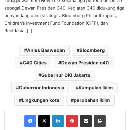
sebagai wali Kota New York selama tiga periode berperan
sebagai Dewan Presiden C40. Kegiatan C40 didukung tiga
penyandang dana strategis: Bloomberg Philanthropies,
Children’s Investment Fund Foundation (CIFF), dan
Realdania. [ ]
Anies Baswedan
Bloomberg
C40 Cities
Dewan Presiden c40
Gubernur DKI Jakarta
Gubernur Indonesia
Kumpulan Iklim
Lingkungan kota
perubahan iklim
Facebook
X
LinkedIn
Pinterest
Share via Email
Print