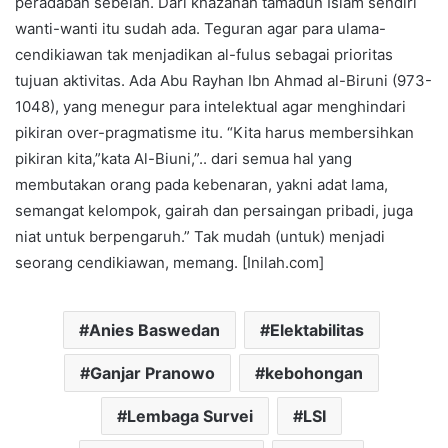
peradaban sebelah. Dari khazanah tamadun Islam sendiri
wanti-wanti itu sudah ada. Teguran agar para ulama-
cendikiawan tak menjadikan al-fulus sebagai prioritas
tujuan aktivitas. Ada Abu Rayhan Ibn Ahmad al-Biruni (973-
1048), yang menegur para intelektual agar menghindari
pikiran over-pragmatisme itu. “Kita harus membersihkan
pikiran kita,”kata Al-Biuni,”.. dari semua hal yang
membutakan orang pada kebenaran, yakni adat lama,
semangat kelompok, gairah dan persaingan pribadi, juga
niat untuk berpengaruh.” Tak mudah (untuk) menjadi
seorang cendikiawan, memang. [Inilah.com]
Anies Baswedan
Elektabilitas
Ganjar Pranowo
kebohongan
Lembaga Survei
LSI