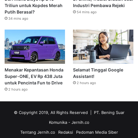
Triliun untuk Kopdes Merah
Industri Pembawa Rejeki
Putih Berasal?
54 mins ago
34 mins ago
Menakar Kepantasan Honda
Selamat Tinggal Google
Super-ONE, EV Rp 438 Juta
Assistant!
untuk Pencinta Fun to Drive
2 hours ago
2 hours ago
© Copyright 2019, All Rights Reserved | PT. Bening Suar
Komunika
- Jernih.co
Tentang Jernih.co
Redaksi
Pedoman Media Siber