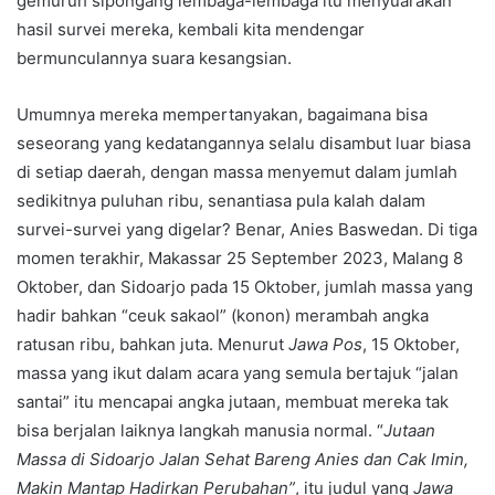
gemuruh sipongang lembaga-lembaga itu menyuarakan
hasil survei mereka, kembali kita mendengar
bermunculannya suara kesangsian.
Umumnya mereka mempertanyakan, bagaimana bisa
seseorang yang kedatangannya selalu disambut luar biasa
di setiap daerah, dengan massa menyemut dalam jumlah
sedikitnya puluhan ribu, senantiasa pula kalah dalam
survei-survei yang digelar? Benar, Anies Baswedan. Di tiga
momen terakhir, Makassar 25 September 2023, Malang 8
Oktober, dan Sidoarjo pada 15 Oktober, jumlah massa yang
hadir bahkan “ceuk sakaol” (konon) merambah angka
ratusan ribu, bahkan juta. Menurut
Jawa Pos
, 15 Oktober,
massa yang ikut dalam acara yang semula bertajuk “jalan
santai” itu mencapai angka jutaan, membuat mereka tak
bisa berjalan laiknya langkah manusia normal. “
Jutaan
Massa di Sidoarjo Jalan Sehat Bareng Anies dan Cak Imin,
Makin Mantap Hadirkan Perubahan”
, itu judul yang
Jawa