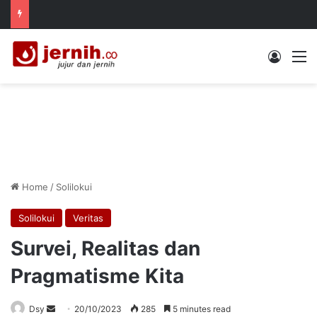
Log In
M
Home
/
Solilokui
Solilokui
Veritas
Survei, Realitas dan
Pragmatisme Kita
Send
Dsy
20/10/2023
285
5 minutes read