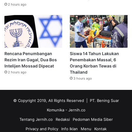
2 hours ago
Rencana Penumbangan
Siswa 14 Tahun Lakukan
Rezim Iran Gagal, Dua Bos
Penembakan Massal, 6
Intelijen Mossad Dipecat
Orang Korban Tewas di
Thailand
2 hours ago
3 hours ago
© Copyright 2019, All Rights Reserved | PT. Bening Suar
Komunika
- Jernih.co
Tentang Jernih.co
Redaksi
Pedoman Media Siber
Privacy and Policy
Info Iklan
Menu
Kontak