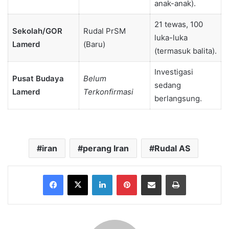
anak-anak).
21 tewas, 100
Sekolah/GOR
Rudal PrSM
luka-luka
Lamerd
(Baru)
(termasuk balita).
Investigasi
Pusat Budaya
Belum
sedang
Lamerd
Terkonfirmasi
berlangsung.
iran
perang Iran
Rudal AS
Facebook
X
LinkedIn
Pinterest
Share via Email
Print