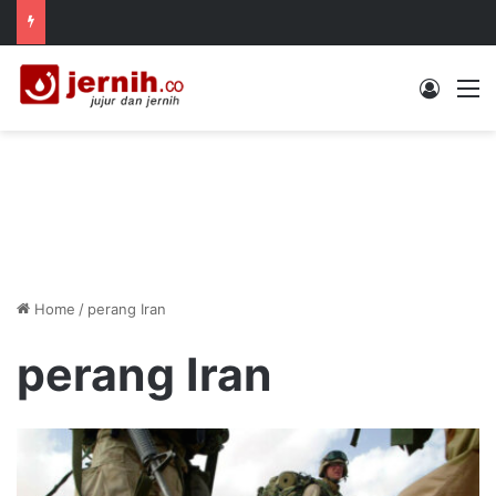
Log In
M
Home
/
perang Iran
perang Iran