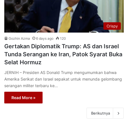
Crispy
Gozhin Azma
6 days ago
120
Gertakan Diplomatik Trump: AS dan Israel
Tunda Serangan ke Iran, Patok Syarat Buka
Selat Hormuz
JERNIH – Presiden AS Donald Trump mengumumkan bahwa
Amerika Serikat dan Israel sepakat untuk menunda gelombang
serangan militer terbaru ke…
Read More »
Berikutnya