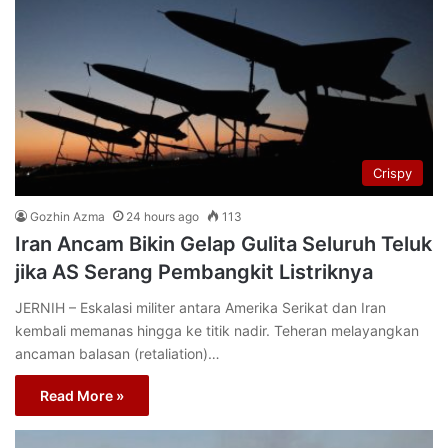
Crispy
Gozhin Azma
24 hours ago
113
Iran Ancam Bikin Gelap Gulita Seluruh Teluk
jika AS Serang Pembangkit Listriknya
JERNIH – Eskalasi militer antara Amerika Serikat dan Iran
kembali memanas hingga ke titik nadir. Teheran melayangkan
ancaman balasan (retaliation)…
Read More »