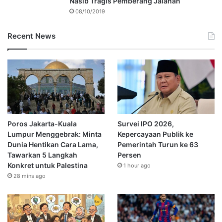
Nasib Tragis Pemberang Jalanan
08/10/2019
Recent News
Poros Jakarta-Kuala
Survei IPO 2026,
Lumpur Menggebrak: Minta
Kepercayaan Publik ke
Dunia Hentikan Cara Lama,
Pemerintah Turun ke 63
Tawarkan 5 Langkah
Persen
Konkret untuk Palestina
1 hour ago
28 mins ago