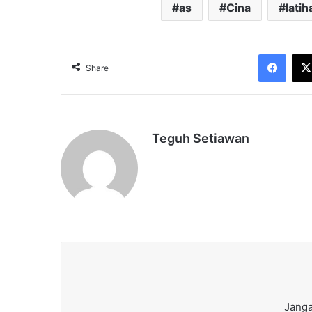
as
Cina
latih
Face
Share
Teguh Setiawan
Janga