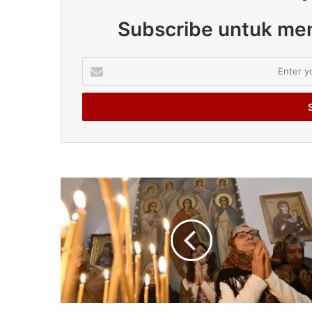
Subscribe untuk men
Enter
your
Email
address