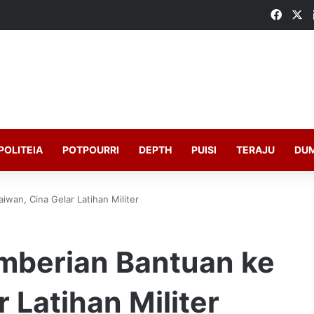
Faceb
X
POLITEIA
POTPOURRI
DEPTH
PUISI
TERAJU
DU
wan, Cina Gelar Latihan Militer
mberian Bantuan ke
 Latihan Militer