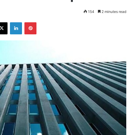
154
2 minutes read
ebook
X
LinkedIn
Pinterest