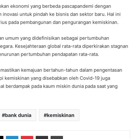
pkan ekonomi yang berbeda pascapandemi dengan
inovasi untuk pindah ke bisnis dan sektor baru. Hal ini
rius pada pembangunan dan pengurangan kemiskinan.
aan umum yang didefinisikan sebagai pertumbuhan
gara. Kesejahteraan global rata-rata diperkirakan stagnan
enurunan pertumbuhan pendapatan rata-rata.
memastikan kemajuan bertahun-tahun dalam pengentasan
pi kemiskinan yang disebabkan oleh Covid-19 juga
al berdampak pada kaum miskin dunia pada saat yang
bank dunia
kemiskinan
book
X
LinkedIn
Pinterest
Share via Email
Print