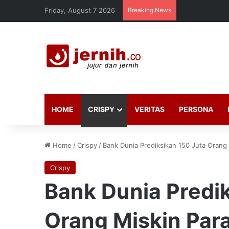
Friday, August 7 2026
Breaking News
HOME
CRISPY
VERITAS
PERSONA
Home
/
Crispy
/
Bank Dunia Prediksikan 150 Juta Orang
Crispy
Bank Dunia Predik
Orang Miskin Par