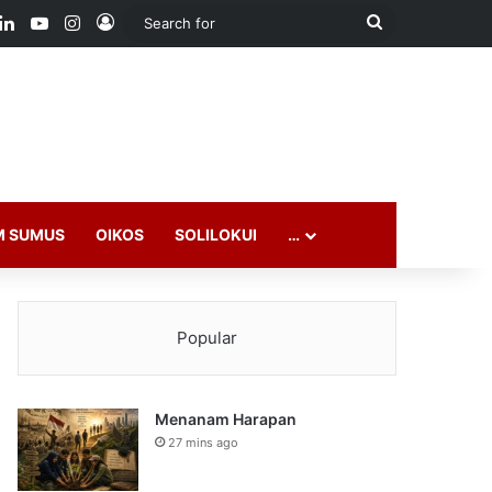
ook
LinkedIn
YouTube
Instagram
Log In
Search
for
M SUMUS
OIKOS
SOLILOKUI
…
Popular
Menanam Harapan
27 mins ago