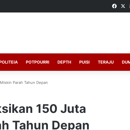
Faceb
X
POLITEIA
POTPOURRI
DEPTH
PUISI
TERAJU
DU
 Miskin Parah Tahun Depan
sikan 150 Juta
ah Tahun Depan