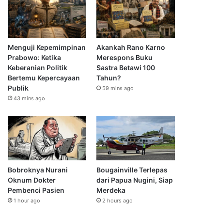
Menguji Kepemimpinan
Akankah Rano Karno
Prabowo: Ketika
Merespons Buku
Keberanian Politik
Sastra Betawi 100
Bertemu Kepercayaan
Tahun?
Publik
59 mins ago
43 mins ago
Bobroknya Nurani
Bougainville Terlepas
Oknum Dokter
dari Papua Nugini, Siap
Pembenci Pasien
Merdeka
1 hour ago
2 hours ago