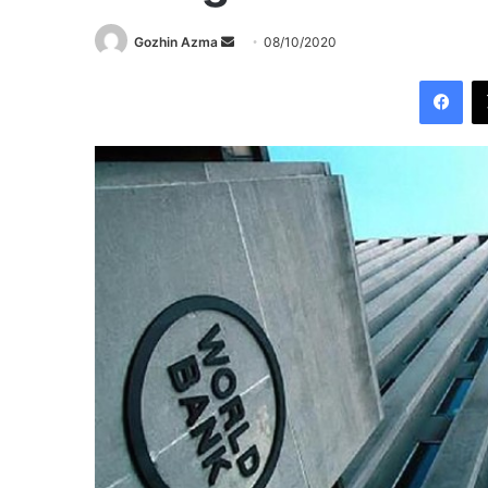
Send
Gozhin Azma
08/10/2020
an
Fac
email