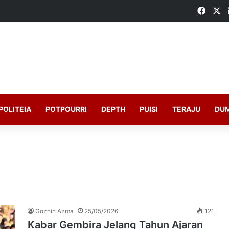
Faceb
X
POLITEIA
POTPOURRI
DEPTH
PUISI
TERAJU
DU
Gozhin Azma
25/05/2026
121
Kabar Gembira Jelang Tahun Ajaran