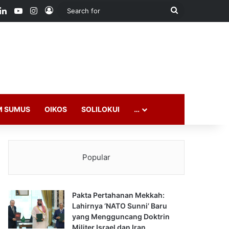
ook
LinkedIn
YouTube
Instagram
Log In
Search
for
M SUMUS
OIKOS
SOLILOKUI
…
Popular
Pakta Pertahanan Mekkah:
Lahirnya ‘NATO Sunni’ Baru
yang Mengguncang Doktrin
Militer Israel dan Iran