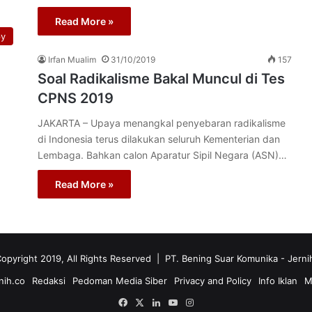
Read More »
py
Irfan Mualim
31/10/2019
157
Soal Radikalisme Bakal Muncul di Tes
CPNS 2019
JAKARTA – Upaya menangkal penyebaran radikalisme
di Indonesia terus dilakukan seluruh Kementerian dan
Lembaga. Bahkan calon Aparatur Sipil Negara (ASN)…
Read More »
opyright 2019, All Rights Reserved | PT. Bening Suar Komunika
- Jerni
nih.co
Redaksi
Pedoman Media Siber
Privacy and Policy
Info Iklan
M
Facebook
X
LinkedIn
YouTube
Instagram