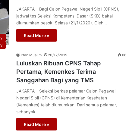
JAKARTA – Bagi Calon Pegawai Negeri Sipil (CPNS),
jadwal tes Seleksi Kompetensi Dasar (SKD) bakal
diumumkan besok, Selasa (21/1/2020). Oleh…
Read More »
py
py
Irfan Mualim
20/12/2019
86
Luluskan Ribuan CPNS Tahap
Pertama, Kemenkes Terima
Sanggahan Bagi yang TMS
JAKARTA – Seleksi berkas pelamar Calon Pegawai
Negeri Sipil (CPNS) di Kementerian Kesehatan
(Kemenkes) telah diumumkan. Dari semua pelamar,
sebanyak…
Read More »