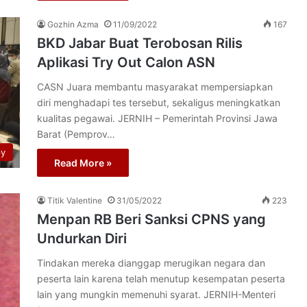
Gozhin Azma
11/09/2022
167
BKD Jabar Buat Terobosan Rilis
Aplikasi Try Out Calon ASN
CASN Juara membantu masyarakat mempersiapkan
diri menghadapi tes tersebut, sekaligus meningkatkan
kualitas pegawai. JERNIH – Pemerintah Provinsi Jawa
Barat (Pemprov…
py
Read More »
Titik Valentine
31/05/2022
223
Menpan RB Beri Sanksi CPNS yang
Undurkan Diri
Tindakan mereka dianggap merugikan negara dan
peserta lain karena telah menutup kesempatan peserta
lain yang mungkin memenuhi syarat. JERNIH-Menteri