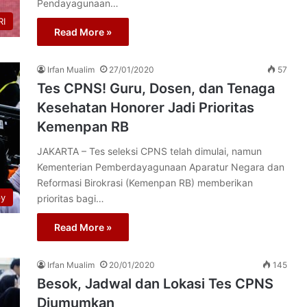
Pendayagunaan…
I
Read More »
Irfan Mualim
27/01/2020
57
Tes CPNS! Guru, Dosen, dan Tenaga
Kesehatan Honorer Jadi Prioritas
Kemenpan RB
JAKARTA – Tes seleksi CPNS telah dimulai, namun
Kementerian Pemberdayagunaan Aparatur Negara dan
Reformasi Birokrasi (Kemenpan RB) memberikan
py
prioritas bagi…
Read More »
Irfan Mualim
20/01/2020
145
Besok, Jadwal dan Lokasi Tes CPNS
Diumumkan