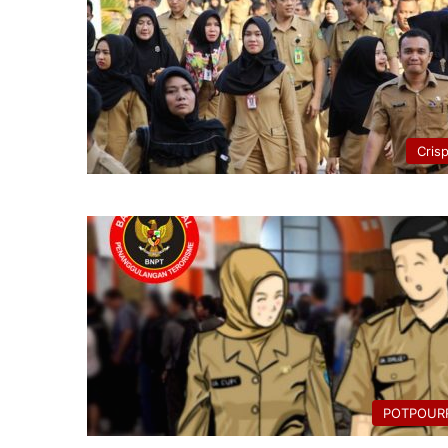
Cris
POTPOURR