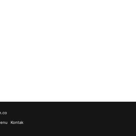
h.co
enu
Kontak