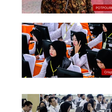
POTPOURR
Cris