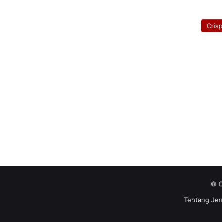
Cris
© C
Tentang Jer