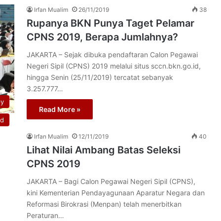
Irfan Mualim
26/11/2019
38
Rupanya BKN Punya Taget Pelamar
CPNS 2019, Berapa Jumlahnya?
JAKARTA – Sejak dibuka pendaftaran Calon Pegawai
Negeri Sipil (CPNS) 2019 melalui situs sccn.bkn.go.id,
hingga Senin (25/11/2019) tercatat sebanyak
3.257.777…
py
Read More »
ed
Irfan Mualim
12/11/2019
40
Lihat Nilai Ambang Batas Seleksi
CPNS 2019
JAKARTA – Bagi Calon Pegawai Negeri Sipil (CPNS),
kini Kementerian Pendayagunaan Aparatur Negara dan
Reformasi Birokrasi (Menpan) telah menerbitkan
Peraturan…