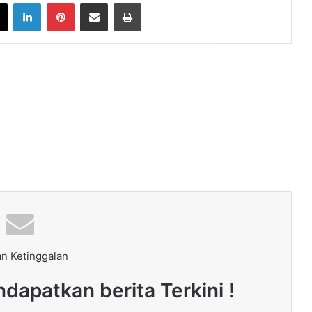
book
X
LinkedIn
Pinterest
Share via Email
Print
n Ketinggalan
dapatkan berita Terkini !