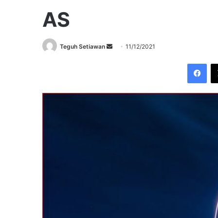
AS
Send
Teguh Setiawan
11/12/2021
an
Fac
email