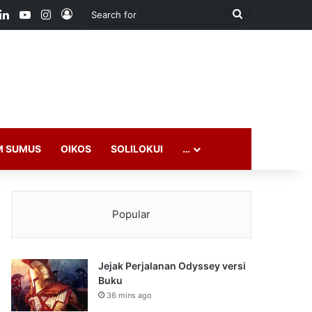
ook
LinkedIn
YouTube
Instagram
Log In
Search
for
M SUMUS
OIKOS
SOLILOKUI
…
Popular
Jejak Perjalanan Odyssey versi
Buku
36 mins ago