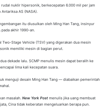
dal nuklir hipersonik, berkecepatan 6.000 mil per jam
n Antariksa AS (NASA).
gembangan itu diusulkan oleh Ming Han Tang, insinyur
pada akhir 1990-an.
l Two-Stage Vehicle (TSV) yang digerakan dua mesin
sonik memiliki mesin di bagian perut.
h dua dekade lalu. SCMP menulis mesin dapat beralih ke
encapai lima kali kecepatan suara.
k menguji desain Ming Han Tang — diabaikan pemerintah
mahal.
ukan masalah.
New York Post
menulis jika uang membuat
ata, Cina tidak keberatan mengeluarkan berapa pun.