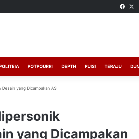
Faceb
X
POLITEIA
POTPOURRI
DEPTH
PUISI
TERAJU
DU
an Desain yang Dicampakan AS
Hipersonik
ain yang Dicampakan