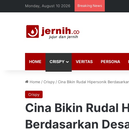
Monday, August 10 2026
Breaking News
HOME
CRISPY
VERITAS
PERSONA
Home
/
Crispy
/
Cina Bikin Rudal Hipersonik Berdasark
Crispy
Cina Bikin Rudal 
Berdasarkan Des