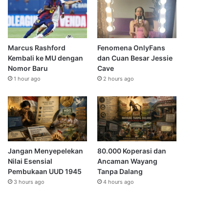
Marcus Rashford
Fenomena OnlyFans
Kembali ke MU dengan
dan Cuan Besar Jessie
Nomor Baru
Cave
1 hour ago
2 hours ago
Jangan Menyepelekan
80.000 Koperasi dan
Nilai Esensial
Ancaman Wayang
Pembukaan UUD 1945
Tanpa Dalang
3 hours ago
4 hours ago