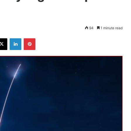
94
1 minute read
ebook
X
LinkedIn
Pinterest