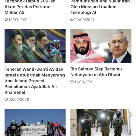
Facebook Hapus 200-an
Pembunuhan Ahli Nuklir Iran
Akun Peretas Personel
Oleh Mossad Libatkan
Militer AS
Teknologi AI
16/07/2021
20/09/2021
Bin Salman Siap Bertemu
Teheran Wanti-wanti AS dan
Netanyahu di Abu Dhabi
Israel untuk tidak Menyerang
Iran Jelang Prosesi
11/03/2021
Pemakaman Ayatollah Ali
Khamenei
02/07/2026