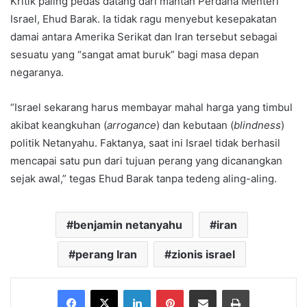
Kritik paling pedas datang dari mantan Perdana Menteri
Israel, Ehud Barak. Ia tidak ragu menyebut kesepakatan
damai antara Amerika Serikat dan Iran tersebut sebagai
sesuatu yang “sangat amat buruk” bagi masa depan
negaranya.
“Israel sekarang harus membayar mahal harga yang timbul
akibat keangkuhan (
arrogance
) dan kebutaan (
blindness
)
politik Netanyahu. Faktanya, saat ini Israel tidak berhasil
mencapai satu pun dari tujuan perang yang dicanangkan
sejak awal,” tegas Ehud Barak tanpa tedeng aling-aling.
benjamin netanyahu
iran
perang Iran
zionis israel
Facebook
X
LinkedIn
Pinterest
Share via Email
Print