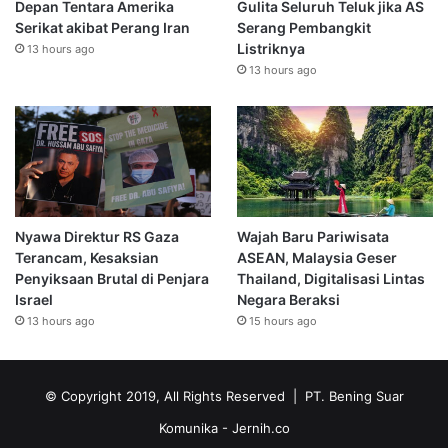
Depan Tentara Amerika
Gulita Seluruh Teluk jika AS
Serikat akibat Perang Iran
Serang Pembangkit
Listriknya
13 hours ago
13 hours ago
Nyawa Direktur RS Gaza
Wajah Baru Pariwisata
Terancam, Kesaksian
ASEAN, Malaysia Geser
Penyiksaan Brutal di Penjara
Thailand, Digitalisasi Lintas
Israel
Negara Beraksi
13 hours ago
15 hours ago
© Copyright 2019, All Rights Reserved | PT. Bening Suar
Komunika
- Jernih.co