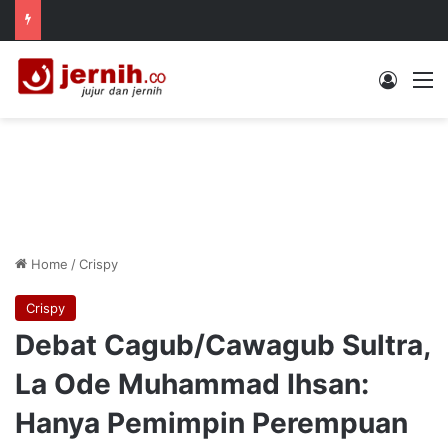
Log In
M
Home
/
Crispy
Crispy
Debat Cagub/Cawagub Sultra,
La Ode Muhammad Ihsan:
Hanya Pemimpin Perempuan