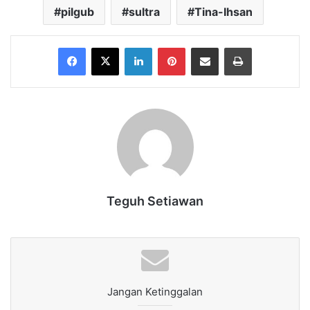
pilgub
sultra
Tina-Ihsan
Facebook
X
LinkedIn
Pinterest
Share via Email
Print
Teguh Setiawan
Jangan Ketinggalan