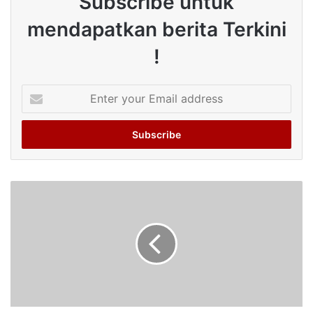
Subscribe untuk
mendapatkan berita Terkini
!
Enter
your
Email
address