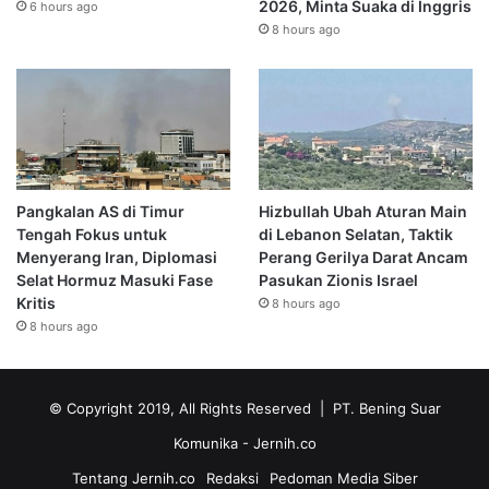
2026, Minta Suaka di Inggris
6 hours ago
8 hours ago
Pangkalan AS di Timur
Hizbullah Ubah Aturan Main
Tengah Fokus untuk
di Lebanon Selatan, Taktik
Menyerang Iran, Diplomasi
Perang Gerilya Darat Ancam
Selat Hormuz Masuki Fase
Pasukan Zionis Israel
Kritis
8 hours ago
8 hours ago
© Copyright 2019, All Rights Reserved | PT. Bening Suar
Komunika
- Jernih.co
Tentang Jernih.co
Redaksi
Pedoman Media Siber