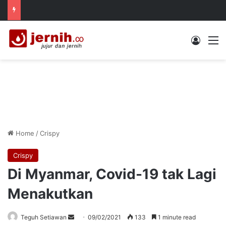
Log In
M
Home
/
Crispy
Crispy
Di Myanmar, Covid-19 tak Lagi
Menakutkan
Send
Teguh Setiawan
09/02/2021
133
1 minute read