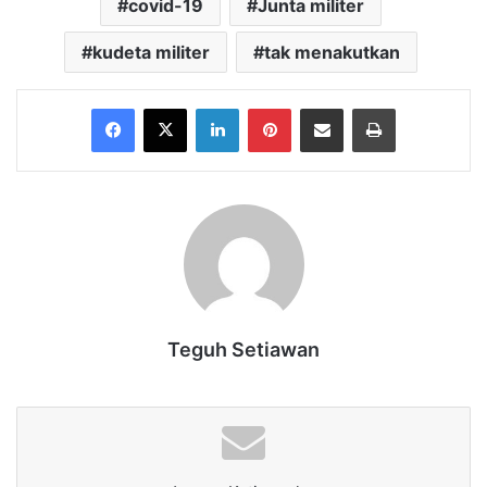
covid-19
Junta militer
kudeta militer
tak menakutkan
Facebook
X
LinkedIn
Pinterest
Share via Email
Print
Teguh Setiawan