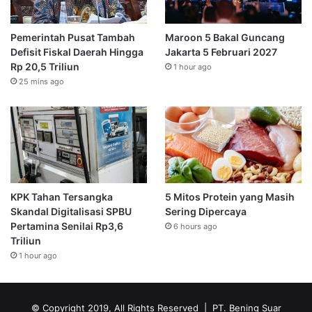
Pemerintah Pusat Tambah
Maroon 5 Bakal Guncang
Defisit Fiskal Daerah Hingga
Jakarta 5 Februari 2027
Rp 20,5 Triliun
1 hour ago
25 mins ago
KPK Tahan Tersangka
5 Mitos Protein yang Masih
Skandal Digitalisasi SPBU
Sering Dipercaya
Pertamina Senilai Rp3,6
6 hours ago
Triliun
1 hour ago
© Copyright 2019, All Rights Reserved | PT. Bening Suar