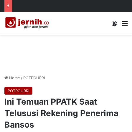
Log In
M
Home
/
POTPOURRI
POTPOURRI
Ini Temuan PPATK Saat
Telususi Rekening Penerima
Bansos