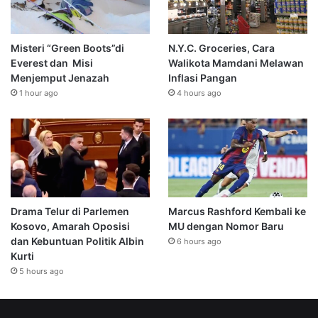
Misteri “Green Boots”di
N.Y.C. Groceries, Cara
Everest dan Misi
Walikota Mamdani Melawan
Menjemput Jenazah
Inflasi Pangan
1 hour ago
4 hours ago
Drama Telur di Parlemen
Marcus Rashford Kembali ke
Kosovo, Amarah Oposisi
MU dengan Nomor Baru
dan Kebuntuan Politik Albin
6 hours ago
Kurti
5 hours ago