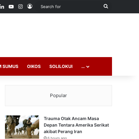
ook
LinkedIn
YouTube
Instagram
Log In
Search
for
M SUMUS
OIKOS
SOLILOKUI
…
Popular
Trauma Otak Ancam Masa
Depan Tentara Amerika Serikat
akibat Perang Iran
6 hours ago