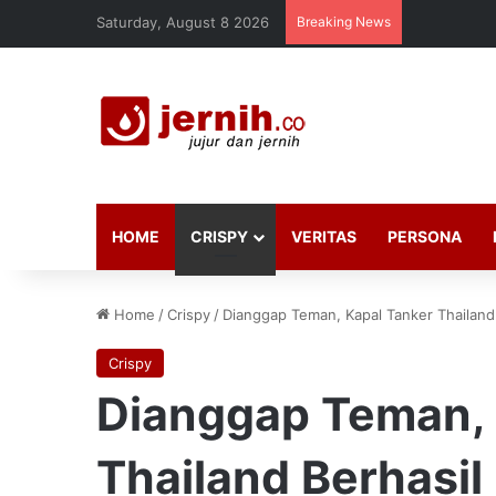
Saturday, August 8 2026
Breaking News
HOME
CRISPY
VERITAS
PERSONA
Home
/
Crispy
/
Dianggap Teman, Kapal Tanker Thailand
Crispy
Dianggap Teman, 
Thailand Berhasil