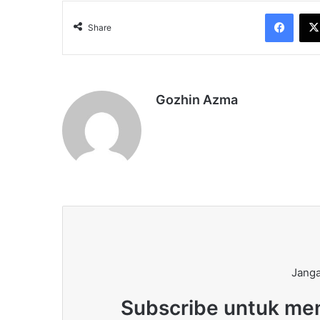
Face
Share
Gozhin Azma
Janga
Subscribe untuk men