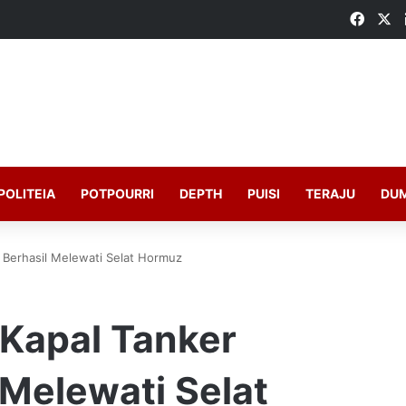
Faceb
X
POLITEIA
POTPOURRI
DEPTH
PUISI
TERAJU
DU
 Berhasil Melewati Selat Hormuz
Kapal Tanker
 Melewati Selat