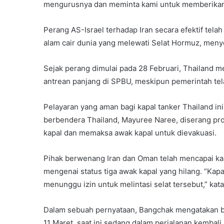
mengurusnya dan meminta kami untuk memberikan 
Perang AS-Israel terhadap Iran secara efektif tel
alam cair dunia yang melewati Selat Hormuz, men
Sejak perang dimulai pada 28 Februari, Thailand m
antrean panjang di SPBU, meskipun pemerintah te
Pelayaran yang aman bagi kapal tanker Thailand in
berbendera Thailand, Mayuree Naree, diserang proy
kapal dan memaksa awak kapal untuk dievakuasi.
Pihak berwenang Iran dan Oman telah mencapai kap
mengenai status tiga awak kapal yang hilang. “Kapa
menunggu izin untuk melintasi selat tersebut,” kata
Dalam sebuah pernyataan, Bangchak mengatakan bah
11 Maret, saat ini sedang dalam perjalanan kembal