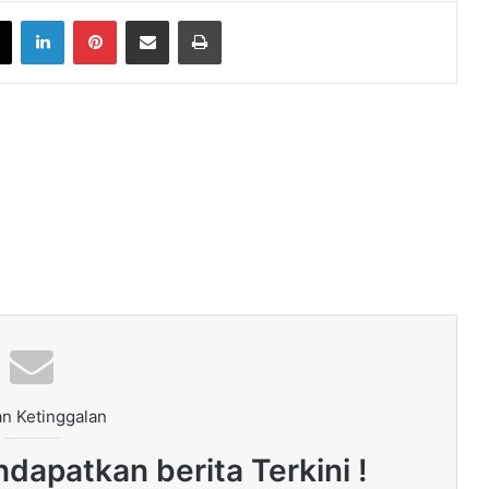
book
X
LinkedIn
Pinterest
Share via Email
Print
n Ketinggalan
dapatkan berita Terkini !