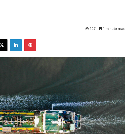
127
1 minute read
ebook
X
LinkedIn
Pinterest