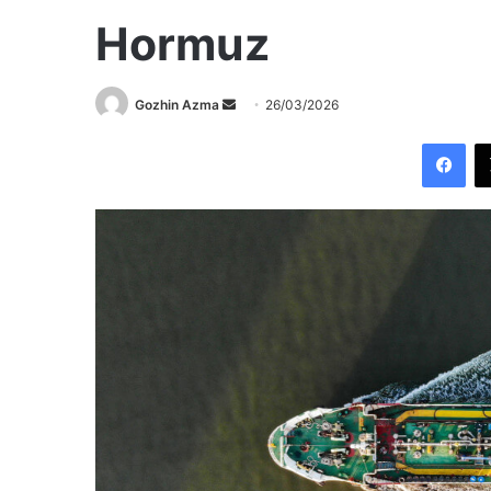
Hormuz
Send
Gozhin Azma
26/03/2026
an
Fac
email