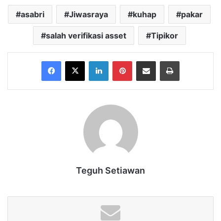
asabri
Jiwasraya
kuhap
pakar
salah verifikasi asset
Tipikor
Facebook
X
LinkedIn
Pinterest
Share via Email
Print
Teguh Setiawan