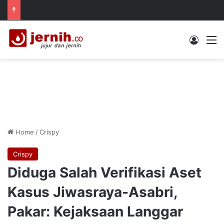
Log In
M
Home
/
Crispy
Crispy
Diduga Salah Verifikasi Aset
Kasus Jiwasraya-Asabri,
Pakar: Kejaksaan Langgar