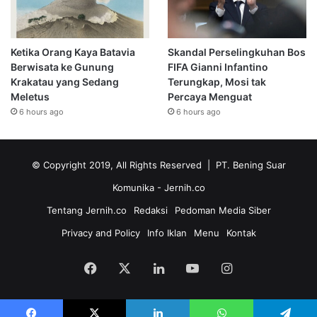
Ketika Orang Kaya Batavia
Skandal Perselingkuhan Bos
Berwisata ke Gunung
FIFA Gianni Infantino
Krakatau yang Sedang
Terungkap, Mosi tak
Meletus
Percaya Menguat
6 hours ago
6 hours ago
© Copyright 2019, All Rights Reserved | PT. Bening Suar
Komunika
- Jernih.co
Tentang Jernih.co
Redaksi
Pedoman Media Siber
Privacy and Policy
Info Iklan
Menu
Kontak
Facebook
X
LinkedIn
YouTube
Instagram