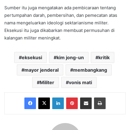
Sumber itu juga mengatakan ada pembicaraan tentang
pertumpahan darah, pembersihan, dan pemecatan atas
nama mengeluarkan ideologi sektarianisme militer.
Eksekusi itu juga dikabarkan membuat permusuhan di
kalangan militer meningkat.
eksekusi
kim jong-un
kritik
mayor jenderal
membangkang
Militer
vonis mati
Facebook
X
LinkedIn
Pinterest
Share via Email
Print