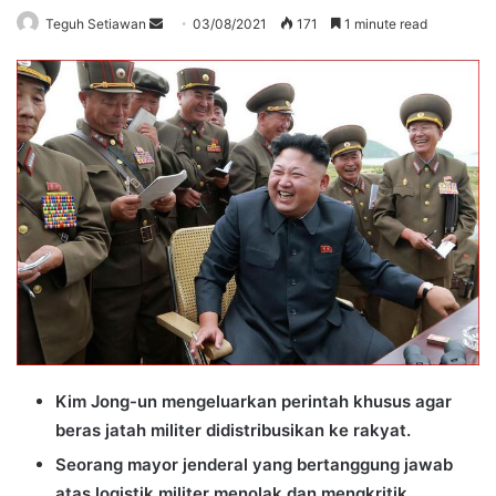
Send
Teguh Setiawan
03/08/2021
171
1 minute read
an
email
Kim Jong-un mengeluarkan perintah khusus agar
beras jatah militer didistribusikan ke rakyat.
Seorang mayor jenderal yang bertanggung jawab
atas logistik militer menolak dan mengkritik.