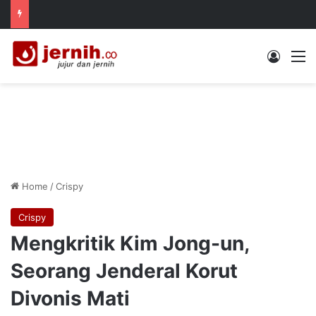
Log In
M
Home
/
Crispy
Crispy
Mengkritik Kim Jong-un,
Seorang Jenderal Korut
Divonis Mati