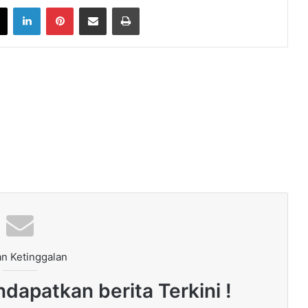
book
X
LinkedIn
Pinterest
Share via Email
Print
n Ketinggalan
dapatkan berita Terkini !