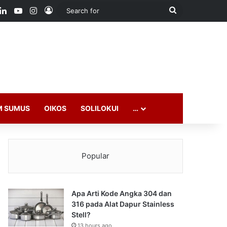
ook
LinkedIn
YouTube
Instagram
Log In
Search
for
M SUMUS
OIKOS
SOLILOKUI
…
Popular
Apa Arti Kode Angka 304 dan
316 pada Alat Dapur Stainless
Stell?
13 hours ago