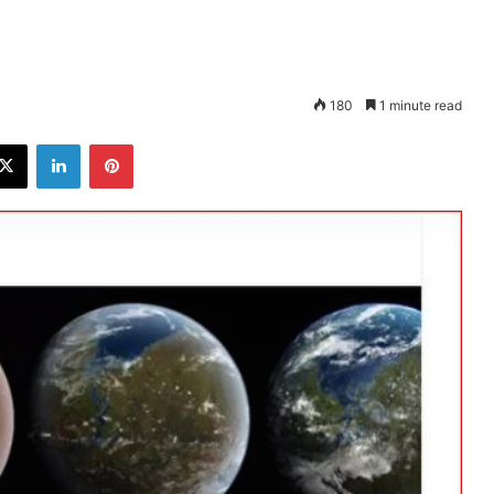
180
1 minute read
ebook
X
LinkedIn
Pinterest