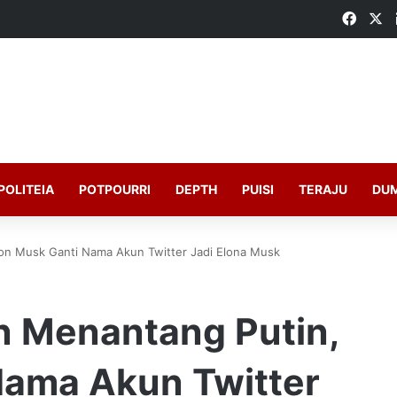
Faceb
X
POLITEIA
POTPOURRI
DEPTH
PUISI
TERAJU
DU
lon Musk Ganti Nama Akun Twitter Jadi Elona Musk
n Menantang Putin,
Nama Akun Twitter