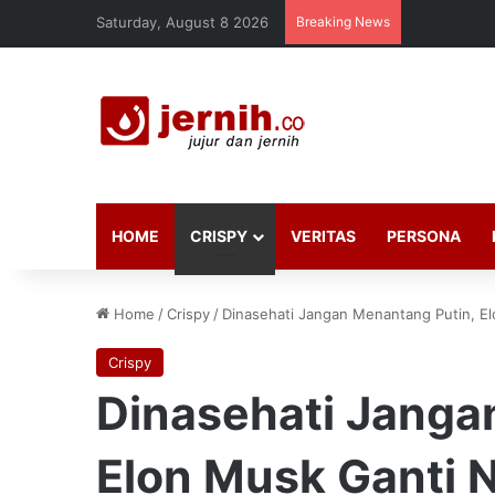
Saturday, August 8 2026
Breaking News
HOME
CRISPY
VERITAS
PERSONA
Home
/
Crispy
/
Dinasehati Jangan Menantang Putin, E
Crispy
Dinasehati Janga
Elon Musk Ganti 