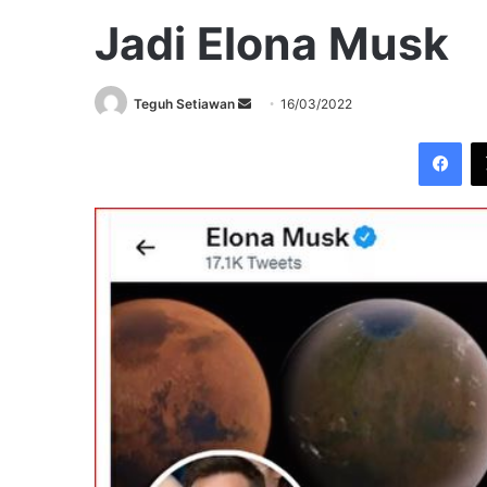
Jadi Elona Musk
Send
Teguh Setiawan
16/03/2022
an
Fac
email