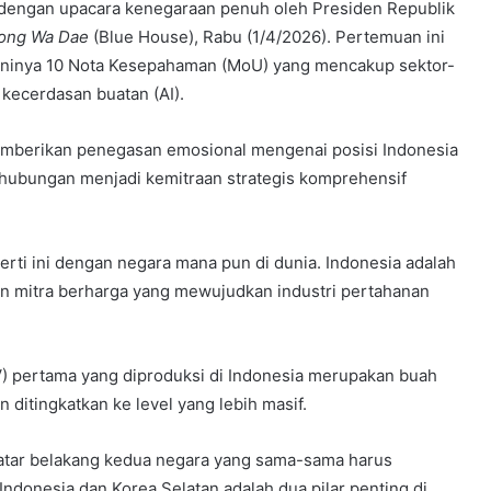
dengan upacara kenegaraan penuh oleh Presiden Republik
ong Wa Dae
(Blue House), Rabu (1/4/2026). Pertemuan ini
ganinya 10 Nota Kesepahaman (MoU) yang mencakup sektor-
 kecerdasan buatan (AI).
mberikan penegasan emosional mengenai posisi Indonesia
i hubungan menjadi kemitraan strategis komprehensif
rti ini dengan negara mana pun di dunia. Indonesia adalah
an mitra berharga yang mewujudkan industri pertahanan
V) pertama yang diproduksi di Indonesia merupakan buah
 ditingkatkan ke level yang lebih masif.
atar belakang kedua negara yang sama-sama harus
donesia dan Korea Selatan adalah dua pilar penting di