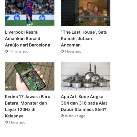
Liverpool Resmi
“The Last House”, Satu
Amankan Ronald
Rumah, Jutaan
Araújo dari Barcelona
Ancaman
44 mins ago
1 hour ago
Redmi 17 Jawara Baru
Apa Arti Kode Angka
Baterai Monster dan
304 dan 316 pada Alat
Layar 120Hz di
Dapur Stainless Stell?
Kelasnya
15 hours ago
1 hour ago