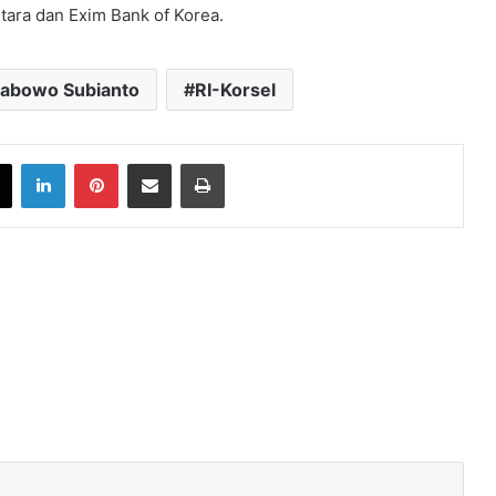
tara dan Exim Bank of Korea.
rabowo Subianto
RI-Korsel
book
X
LinkedIn
Pinterest
Share via Email
Print