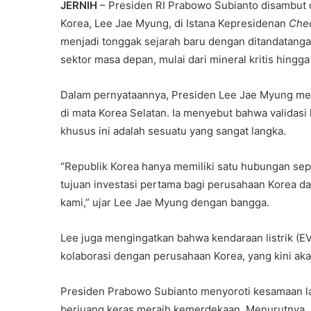
JERNIH
– Presiden RI Prabowo Subianto disambut 
Korea, Lee Jae Myung, di Istana Kepresidenan
Che
menjadi tonggak sejarah baru dengan ditandatan
sektor masa depan, mulai dari mineral kritis hingga
Dalam pernyataannya, Presiden Lee Jae Myung me
di mata Korea Selatan. Ia menyebut bahwa validas
khusus ini adalah sesuatu yang sangat langka.
“Republik Korea hanya memiliki satu hubungan sepe
tujuan investasi pertama bagi perusahaan Korea d
kami,” ujar Lee Jae Myung dengan bangga.
Lee juga mengingatkan bahwa kendaraan listrik (E
kolaborasi dengan perusahaan Korea, yang kini akan
Presiden Prabowo Subianto menyoroti kesamaan l
berjuang keras meraih kemerdekaan. Menurutnya, In