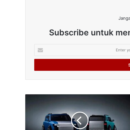
Janga
Subscribe untuk men
Enter
your
Email
address