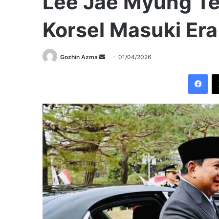
Lee Jae Myung Te
Korsel Masuki Era
Send
Gozhin Azma
01/04/2026
an
Fac
email