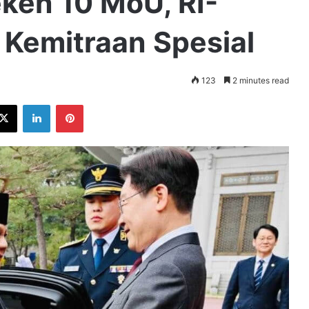
ken 10 MoU, RI-
 Kemitraan Spesial
123
2 minutes read
ebook
X
LinkedIn
Pinterest