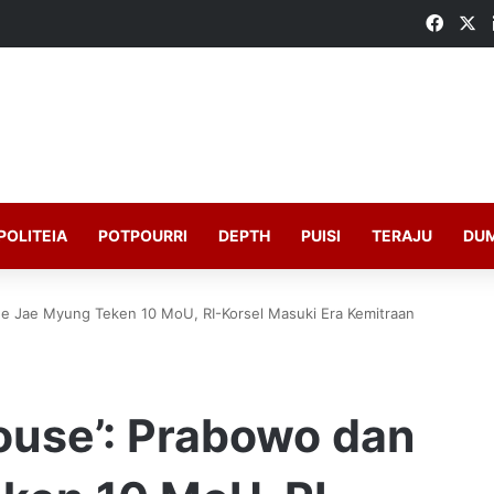
Faceb
X
POLITEIA
POTPOURRI
DEPTH
PUISI
TERAJU
DU
ee Jae Myung Teken 10 MoU, RI-Korsel Masuki Era Kemitraan
ouse’: Prabowo dan