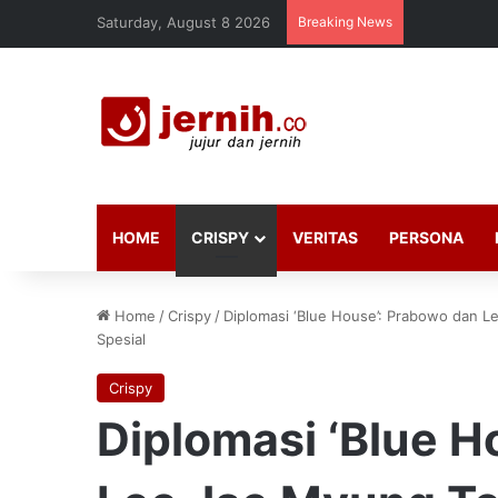
Saturday, August 8 2026
Breaking News
HOME
CRISPY
VERITAS
PERSONA
Home
/
Crispy
/
Diplomasi ‘Blue House’: Prabowo dan L
Spesial
Crispy
Diplomasi ‘Blue H