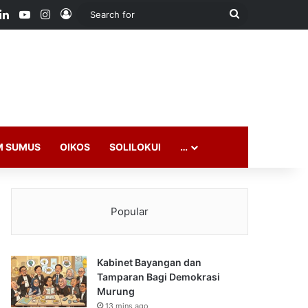
ook
LinkedIn
YouTube
Instagram
Log In
Search
for
M SUMUS
OIKOS
SOLILOKUI
…
Popular
Kabinet Bayangan dan
Tamparan Bagi Demokrasi
Murung
13 mins ago