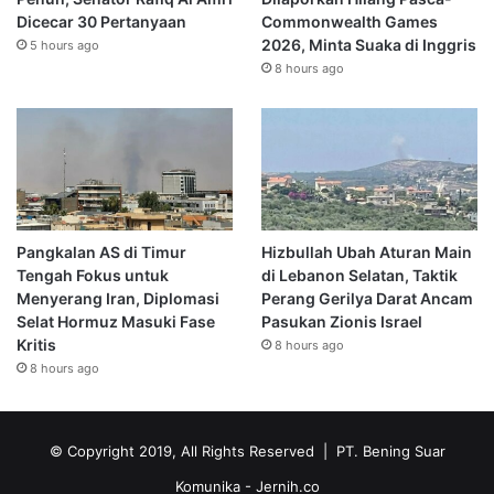
Dicecar 30 Pertanyaan
Commonwealth Games
2026, Minta Suaka di Inggris
5 hours ago
8 hours ago
Pangkalan AS di Timur
Hizbullah Ubah Aturan Main
Tengah Fokus untuk
di Lebanon Selatan, Taktik
Menyerang Iran, Diplomasi
Perang Gerilya Darat Ancam
Selat Hormuz Masuki Fase
Pasukan Zionis Israel
Kritis
8 hours ago
8 hours ago
© Copyright 2019, All Rights Reserved | PT. Bening Suar
Komunika
- Jernih.co