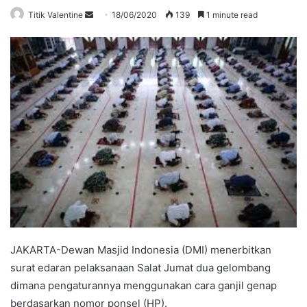
Send
Titik Valentine
18/06/2020
139
1 minute read
an
email
JAKARTA-Dewan Masjid Indonesia (DMI) menerbitkan
surat edaran pelaksanaan Salat Jumat dua gelombang
dimana pengaturannya menggunakan cara ganjil genap
berdasarkan nomor ponsel (HP).