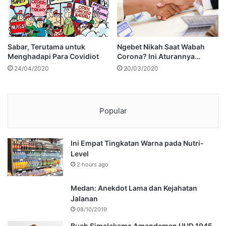
Sabar, Terutama untuk
Ngebet Nikah Saat Wabah
Menghadapi Para Covidiot
Corona? Ini Aturannya…
24/04/2020
20/03/2020
Popular
Ini Empat Tingkatan Warna pada Nutri-
Level
2 hours ago
Medan: Anekdot Lama dan Kejahatan
Jalanan
08/10/2019
Buah Simalakama Amandemen UUD 1945