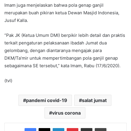
Imam juga menjelaskan bahwa pola genap ganjil
merupakan buah pikiran ketua Dewan Masjid Indonesia,
Jusuf Kalla.
“Pak JK (Ketua Umum DMI) berpikir lebih detail dan praktis
terkait pengaturan pelaksanaan ibadah Jumat dua
gelombang, dengan diantaranya mengajak para
DKM/Ta’mir untuk mempertimbangan pola ganjil genap
sebagaimana SE tersebut,” kata Imam, Rabu (17/6/2020).
(tvl)
pandemi covid-19
salat jumat
virus corona
Facebook
X
LinkedIn
Pinterest
Share via Email
Print