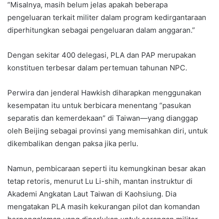
“Misalnya, masih belum jelas apakah beberapa
pengeluaran terkait militer dalam program kedirgantaraan
diperhitungkan sebagai pengeluaran dalam anggaran.”
Dengan sekitar 400 delegasi, PLA dan PAP merupakan
konstituen terbesar dalam pertemuan tahunan NPC.
Perwira dan jenderal Hawkish diharapkan menggunakan
kesempatan itu untuk berbicara menentang “pasukan
separatis dan kemerdekaan” di Taiwan—yang dianggap
oleh Beijing sebagai provinsi yang memisahkan diri, untuk
dikembalikan dengan paksa jika perlu.
Namun, pembicaraan seperti itu kemungkinan besar akan
tetap retoris, menurut Lu Li-shih, mantan instruktur di
Akademi Angkatan Laut Taiwan di Kaohsiung. Dia
mengatakan PLA masih kekurangan pilot dan komandan