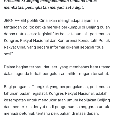
Presiden Xi Jinping mengumumkan rencana untuk
membatasi peningkatan menjadi satu digit.
JERNIH– Elit politik Cina akan menghadapi sejumlah
tantangan politik ketika mereka berkumpul di Beijing bulan
depan untuk acara legislatif terbesar tahun ini– pertemuan
Kongres Rakyat Nasional dan Konferensi Konsultatif Politik
Rakyat Cina, yang secara informal dikenal sebagai “dua
sesi”.
Dalam bagian terbaru dari seri yang membahas item utama
dalam agenda terkait pengeluaran militer negara tersebut.
Bagi pengamat Tiongkok yang berpengalaman, pertemuan
tahunan badan legislatif, Kongres Rakyat Nasional, adalah
kesempatan untuk mengukur arah umum kebijakan Beijing
dan memeriksa denyut nadi pengumuman anggaran untuk
menjadi petunjuk tentang perubahan di masa depan.