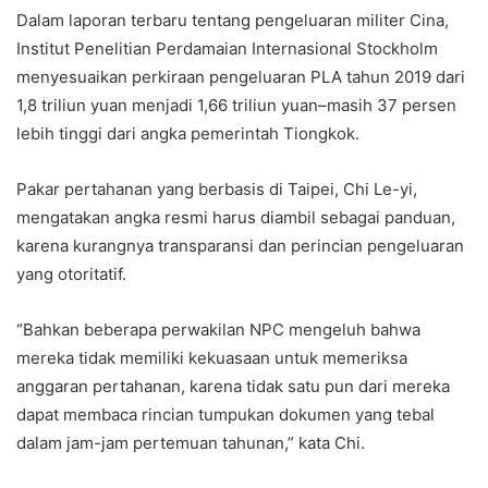
Dalam laporan terbaru tentang pengeluaran militer Cina,
Institut Penelitian Perdamaian Internasional Stockholm
menyesuaikan perkiraan pengeluaran PLA tahun 2019 dari
1,8 triliun yuan menjadi 1,66 triliun yuan–masih 37 persen
lebih tinggi dari angka pemerintah Tiongkok.
Pakar pertahanan yang berbasis di Taipei, Chi Le-yi,
mengatakan angka resmi harus diambil sebagai panduan,
karena kurangnya transparansi dan perincian pengeluaran
yang otoritatif.
“Bahkan beberapa perwakilan NPC mengeluh bahwa
mereka tidak memiliki kekuasaan untuk memeriksa
anggaran pertahanan, karena tidak satu pun dari mereka
dapat membaca rincian tumpukan dokumen yang tebal
dalam jam-jam pertemuan tahunan,” kata Chi.