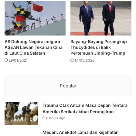
AS Dukung Negara-negara
Bayang-Bayang Perangkap
ASEAN Lawan Tekanan Cina
Thucydides di Balik
di Laut Cina Selatan
Pertemuan Jinping-Trump
29/01/2021
14/05/2026
Popular
Trauma Otak Ancam Masa Depan Tentara
Amerika Serikat akibat Perang Iran
6 hours ago
Medan: Anekdot Lama dan Kejahatan