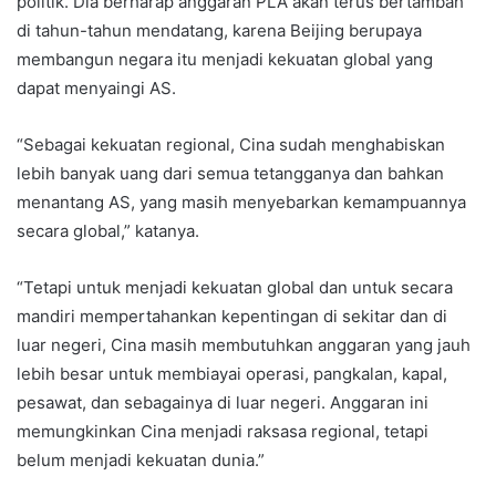
politik. Dia berharap anggaran PLA akan terus bertambah
di tahun-tahun mendatang, karena Beijing berupaya
membangun negara itu menjadi kekuatan global yang
dapat menyaingi AS.
“Sebagai kekuatan regional, Cina sudah menghabiskan
lebih banyak uang dari semua tetangganya dan bahkan
menantang AS, yang masih menyebarkan kemampuannya
secara global,” katanya.
“Tetapi untuk menjadi kekuatan global dan untuk secara
mandiri mempertahankan kepentingan di sekitar dan di
luar negeri, Cina masih membutuhkan anggaran yang jauh
lebih besar untuk membiayai operasi, pangkalan, kapal,
pesawat, dan sebagainya di luar negeri. Anggaran ini
memungkinkan Cina menjadi raksasa regional, tetapi
belum menjadi kekuatan dunia.”