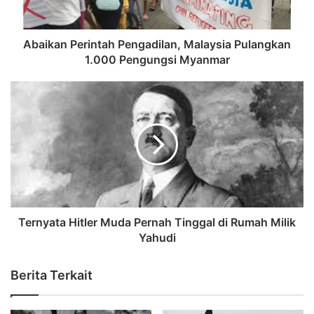
Abaikan Perintah Pengadilan, Malaysia Pulangkan
1.000 Pengungsi Myanmar
Ternyata Hitler Muda Pernah Tinggal di Rumah Milik
Yahudi
Berita Terkait