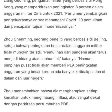
Liang Guoliang, pengamat militer yang berbasis di Hong
Kong, yang memperkirakan peningkatan 8 persen dalam
anggaran militer Cina untuk 2021. “Perlu menyeimbangkan
pengeluarannya antara menangani Covid -19 pemulihan
dan pencapaian tujuan modernisasinya. “
Zhou Chenming, seorang peneliti yang berbasis di Beijing,
setuju bahwa peningkatan besar dalam anggaran militer
tidak mungkin terjadi. “Pemulihan dari pandemi akan terus
menjadi bidang utama tahun ini,” katanya. “Namun,
pimpinan pusat tidak akan memberi PLA peningkatan
anggaran yang besar karena ada banyak ketidakpastian di
dalam dan luar negeri.”
Zhou menambahkan bahwa dia mengharapkan setiap
kenaikan untuk mengimbangi inflasi, atau sangat dekat
dengan perkiraan pertumbuhan PDB.