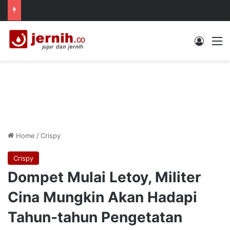
Log In
M
Home
/
Crispy
Crispy
Dompet Mulai Letoy, Militer
Cina Mungkin Akan Hadapi
Tahun-tahun Pengetatan