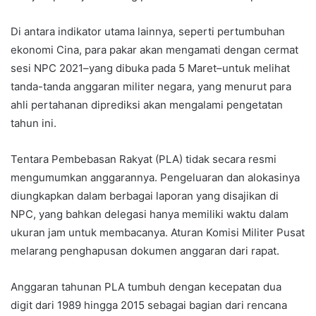
Di antara indikator utama lainnya, seperti pertumbuhan
ekonomi Cina, para pakar akan mengamati dengan cermat
sesi NPC 2021–yang dibuka pada 5 Maret–untuk melihat
tanda-tanda anggaran militer negara, yang menurut para
ahli pertahanan diprediksi akan mengalami pengetatan
tahun ini.
Tentara Pembebasan Rakyat (PLA) tidak secara resmi
mengumumkan anggarannya. Pengeluaran dan alokasinya
diungkapkan dalam berbagai laporan yang disajikan di
NPC, yang bahkan delegasi hanya memiliki waktu dalam
ukuran jam untuk membacanya. Aturan Komisi Militer Pusat
melarang penghapusan dokumen anggaran dari rapat.
Anggaran tahunan PLA tumbuh dengan kecepatan dua
digit dari 1989 hingga 2015 sebagai bagian dari rencana