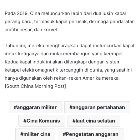
Pada 2019, Cina meluncurkan lebih dari dua lusin kapal
perang baru, termasuk kapal perusak, dermaga pendaratan
amfibi besar, dan korvet.
Tahun ini, mereka mengharapkan dapat meluncurkan kapal
induk ketiganya dan mulai membangun yang keempat.
Kedua kapal induk ini akan dilengkapi dengan sistem
ketapel elektromagnetik tercanggih di dunia, yang saat ini
hanya digunakan oleh rekan-rekan Amerika mereka.
[South China Morning Post]
anggaran militer
anggaran pertahanan
Cina Komunis
laut cina selatan
militer cina
Pengetatan anggaran