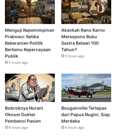
Menguji Kepemimpinan
Akankah Rano Karno
Prabowo: Ketika
Merespons Buku
Keberanian Politik
Sastra Betawi 100
Bertemu Kepercayaan
Tahun?
Publik
5 hours ago
5 hours ago
Bobroknya Nurani
Bougainville Terlepas
Oknum Dokter
dari Papua Nugini, Siap
Pembenci Pasien
Merdeka
6 hours ago
6 hours ago