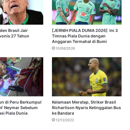
en Brasil Jair
[JERNIH PIALA DUNIA 2026] Ini 3
vonis 27 Tahun
Timnas Piala Dunia dengan
Anggaran Termahal di Bumi
10/06/2026
n di Peru Berkumpul
Kelamaan Meratap, Striker Brasil
et’ Neymar Sebelum
Richarlison Nyaris Ketinggalan Bus
asi Piala Dunia
ke Bandara
12/12/2022