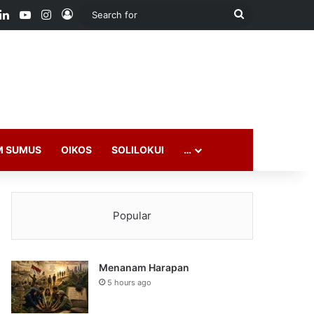
ook
LinkedIn
YouTube
Instagram
Log In
Search
for
M SUMUS
OIKOS
SOLILOKUI
…
Popular
Menanam Harapan
5 hours ago