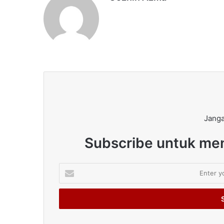
Janga
Subscribe untuk men
Enter
your
Email
address