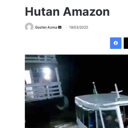
Hutan Amazon
Send
Gozhin Azma
19/03/2022
an
Fac
email