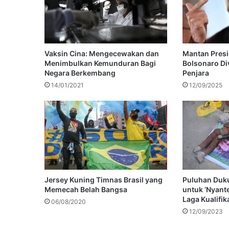
Vaksin Cina: Mengecewakan dan
Mantan Presid
Menimbulkan Kemunduran Bagi
Bolsonaro Di
Negara Berkembang
Penjara
14/01/2021
12/09/2025
Jersey Kuning Timnas Brasil yang
Puluhan Duku
Memecah Belah Bangsa
untuk ‘Nyant
Laga Kualifik
06/08/2020
12/09/2023