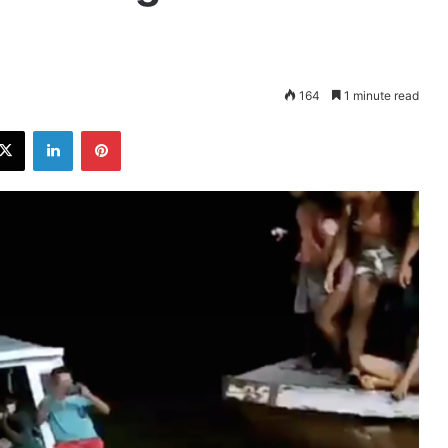
164
1 minute read
ebook
X
LinkedIn
Pinterest