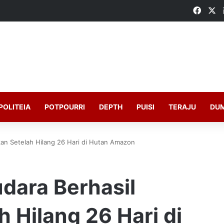
Faceb
X
POLITEIA
POTPOURRI
DEPTH
PUISI
TERAJU
DU
an Setelah Hilang 26 Hari di Hutan Amazon
dara Berhasil
 Hilang 26 Hari di