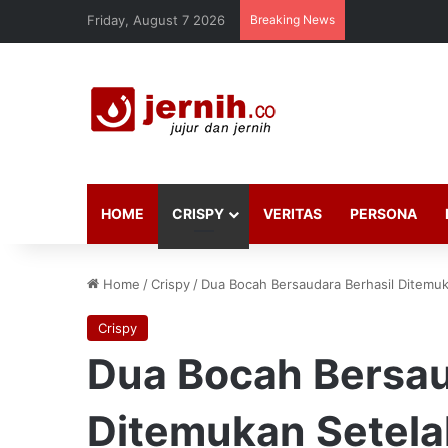
Friday, August 7 2026
Breaking News
HOME
CRISPY
VERITAS
PERSONA
Home
/
Crispy
/
Dua Bocah Bersaudara Berhasil Ditemuk
Crispy
Dua Bocah Bersau
Ditemukan Setelah