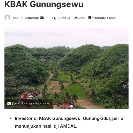
KBAK Gunungsewu
Send
Teguh Setiawan
11/01/2024
226
2 minutes read
an
email
Foto: hadisantoso.com
Investor di KBAK Gunungsewu, Gunungkidul, perlu
menunjukan hasil uji AMDAL.