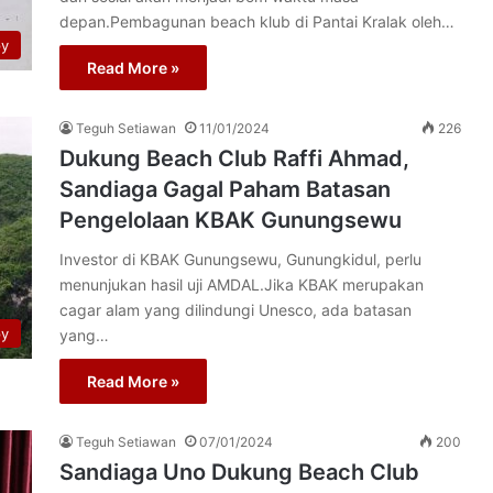
depan.Pembagunan beach klub di Pantai Kralak oleh…
py
Read More »
Teguh Setiawan
11/01/2024
226
Dukung Beach Club Raffi Ahmad,
Sandiaga Gagal Paham Batasan
Pengelolaan KBAK Gunungsewu
Investor di KBAK Gunungsewu, Gunungkidul, perlu
menunjukan hasil uji AMDAL.Jika KBAK merupakan
cagar alam yang dilindungi Unesco, ada batasan
py
yang…
Read More »
Teguh Setiawan
07/01/2024
200
Sandiaga Uno Dukung Beach Club