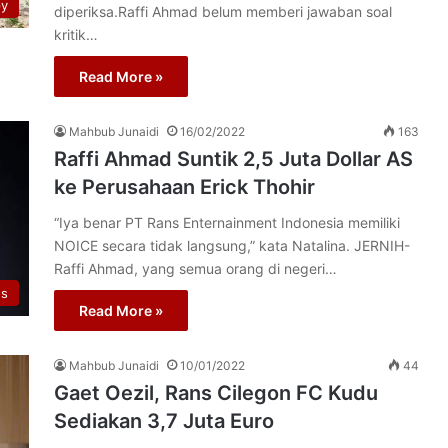
py
diperiksa.Raffi Ahmad belum memberi jawaban soal
kritik…
Read More »
Mahbub Junaidi
16/02/2022
163
Raffi Ahmad Suntik 2,5 Juta Dollar AS
ke Perusahaan Erick Thohir
“Iya benar PT Rans Enternainment Indonesia memiliki
NOICE secara tidak langsung,” kata Natalina. JERNIH-
Raffi Ahmad, yang semua orang di negeri…
os
Read More »
Mahbub Junaidi
10/01/2022
44
Gaet Oezil, Rans Cilegon FC Kudu
Sediakan 3,7 Juta Euro