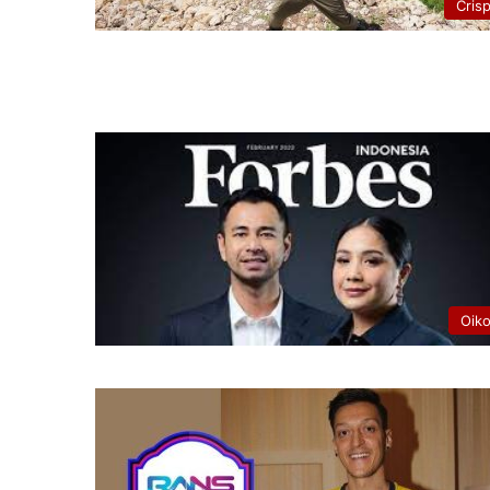
Cris
Oik