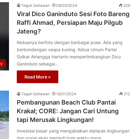
Teguh Setiawan
08/05/2024
229
Viral Dico Ganinduto Sesi Foto Bareng
Raffi Ahmad, Persiapan Maju Pilgub
Jateng?
Keduanya berfoto dengan berbagai pose. Ada yang
berbondengan vespa kuning. Ketua Umum Partai
Golkar Airlangga Hartarto mempertimbangkan Dico
py
Ganinduto sebagai…
Read More »
Teguh Setiawan
18/01/2024
212
Pembangunan Beach Club Pantai
Krakal; CORE: Jangan Cari Untung
tapi Merusak Lingkungan!
Investasi besar yang mengabaikan dampak lingkungan
dan sosial akan menjadi bom waktu masa