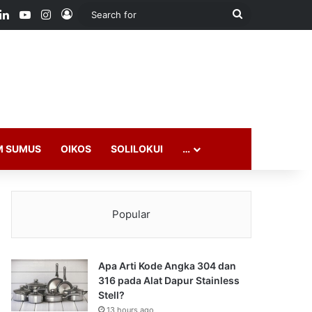
ook
LinkedIn
YouTube
Instagram
Log In
Search
for
M SUMUS
OIKOS
SOLILOKUI
…
Popular
Apa Arti Kode Angka 304 dan
316 pada Alat Dapur Stainless
Stell?
13 hours ago