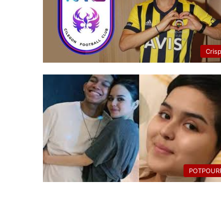
Cris
POTPOURR