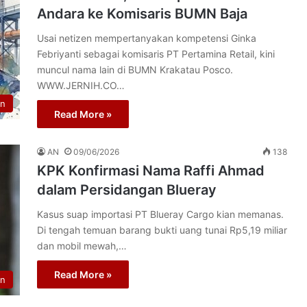
Andara ke Komisaris BUMN Baja
Usai netizen mempertanyakan kompetensi Ginka
Febriyanti sebagai komisaris PT Pertamina Retail, kini
muncul nama lain di BUMN Krakatau Posco.
WWW.JERNIH.CO…
n
Read More »
AN
09/06/2026
138
KPK Konfirmasi Nama Raffi Ahmad
dalam Persidangan Blueray
Kasus suap importasi PT Blueray Cargo kian memanas.
Di tengah temuan barang bukti uang tunai Rp5,19 miliar
dan mobil mewah,…
Read More »
n