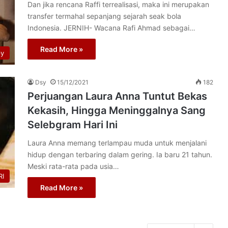
Dan jika rencana Raffi terrealisasi, maka ini merupakan
transfer termahal sepanjang sejarah seak bola
Indonesia. JERNIH- Wacana Rafi Ahmad sebagai…
Read More »
py
Dsy
15/12/2021
182
Perjuangan Laura Anna Tuntut Bekas
Kekasih, Hingga Meninggalnya Sang
Selebgram Hari Ini
Laura Anna memang terlampau muda untuk menjalani
hidup dengan terbaring dalam gering. Ia baru 21 tahun.
Meski rata-rata pada usia…
I
Read More »