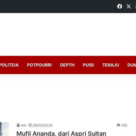
Faceb
X
POLITEIA
POTPOURRI
DEPTH
PUISI
TERAJU
DU
AN
28/06/2026
165
Mufli Ananda, dari Aspri Sultan