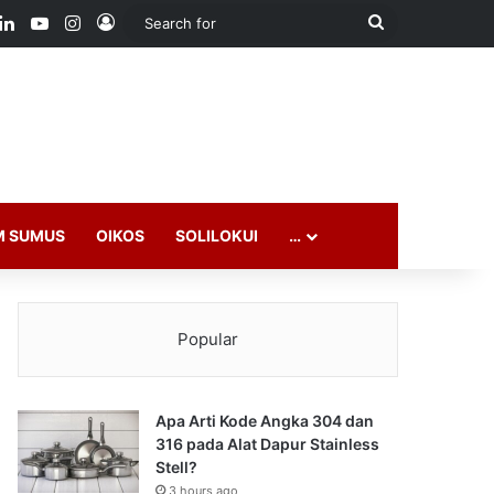
ook
LinkedIn
YouTube
Instagram
Log In
Search
for
M SUMUS
OIKOS
SOLILOKUI
…
Popular
Apa Arti Kode Angka 304 dan
316 pada Alat Dapur Stainless
Stell?
3 hours ago