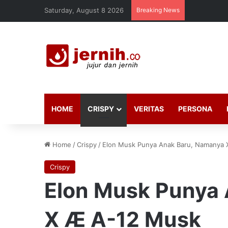
Saturday, August 8 2026
Breaking News
HOME
CRISPY
VERITAS
PERSONA
Home
/
Crispy
/
Elon Musk Punya Anak Baru, Namanya
Crispy
Elon Musk Punya
X Æ A-12 Musk