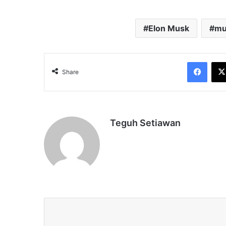
Elon Musk
mu
Face
Share
Teguh Setiawan