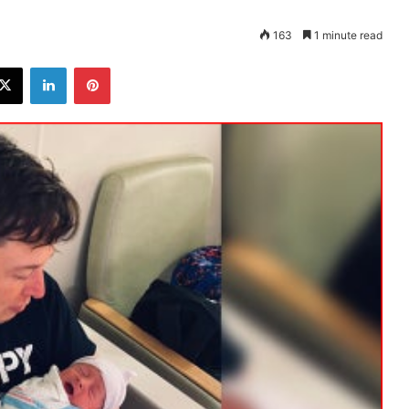
163
1 minute read
ebook
X
LinkedIn
Pinterest