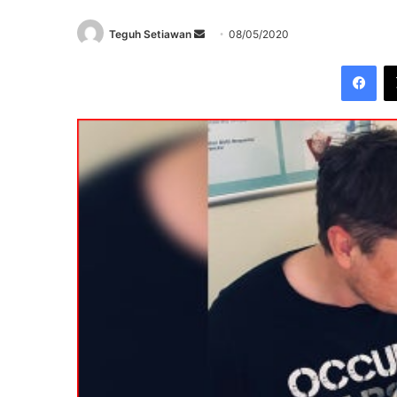
Send
Teguh Setiawan
08/05/2020
an
Fac
email