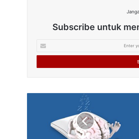
Janga
Subscribe untuk men
Enter
your
Email
address