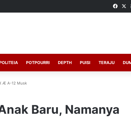
Faceb
X
POLITEIA
POTPOURRI
DEPTH
PUISI
TERAJU
DU
 X Æ A-12 Musk
 Anak Baru, Namanya