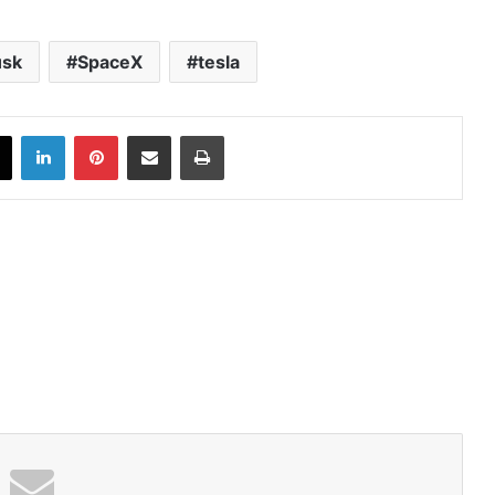
sk
SpaceX
tesla
book
X
LinkedIn
Pinterest
Share via Email
Print