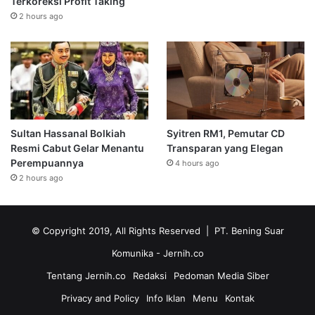
Terkoreksi Profit Taking
2 hours ago
Sultan Hassanal Bolkiah
Syitren RM1, Pemutar CD
Resmi Cabut Gelar Menantu
Transparan yang Elegan
Perempuannya
4 hours ago
2 hours ago
© Copyright 2019, All Rights Reserved | PT. Bening Suar
Komunika
- Jernih.co
Tentang Jernih.co
Redaksi
Pedoman Media Siber
Privacy and Policy
Info Iklan
Menu
Kontak