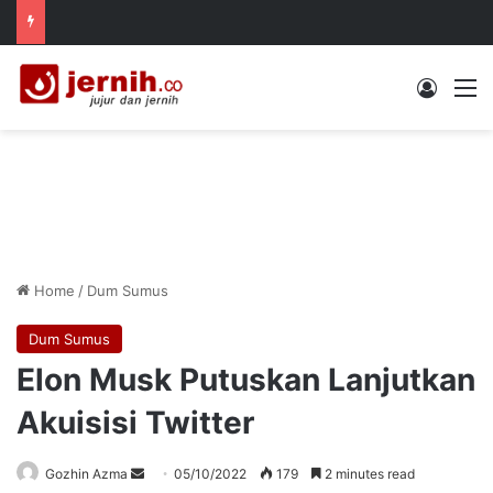
Log In
M
Home
/
Dum Sumus
Dum Sumus
Elon Musk Putuskan Lanjutkan
Akuisisi Twitter
Send
Gozhin Azma
05/10/2022
179
2 minutes read