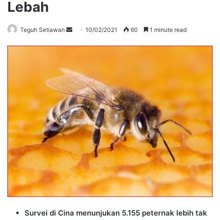
Lebah
Send
Teguh Setiawan
10/02/2021
60
1 minute read
an
email
Survei di Cina menunjukan 5.155 peternak lebih tak