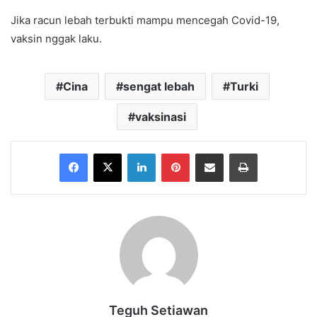
Jika racun lebah terbukti mampu mencegah Covid-19,
vaksin nggak laku.
Cina
sengat lebah
Turki
vaksinasi
Facebook
X
LinkedIn
Pinterest
Share via Email
Print
Teguh Setiawan