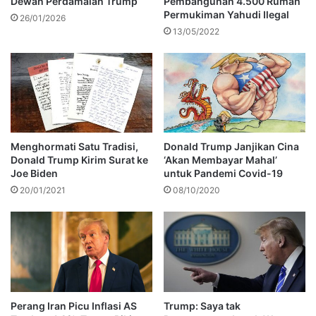
Dewan Perdamaian Trump
Pembangunan 4.500 Rumah
Permukiman Yahudi Ilegal
26/01/2026
13/05/2022
Menghormati Satu Tradisi,
Donald Trump Janjikan Cina
Donald Trump Kirim Surat ke
‘Akan Membayar Mahal’
Joe Biden
untuk Pandemi Covid-19
20/01/2021
08/10/2020
Perang Iran Picu Inflasi AS
Trump: Saya tak