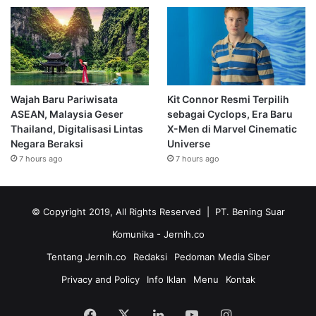
Wajah Baru Pariwisata
Kit Connor Resmi Terpilih
ASEAN, Malaysia Geser
sebagai Cyclops, Era Baru
Thailand, Digitalisasi Lintas
X-Men di Marvel Cinematic
Negara Beraksi
Universe
7 hours ago
7 hours ago
© Copyright 2019, All Rights Reserved | PT. Bening Suar
Komunika
- Jernih.co
Tentang Jernih.co
Redaksi
Pedoman Media Siber
Privacy and Policy
Info Iklan
Menu
Kontak
Facebook
X
LinkedIn
YouTube
Instagram