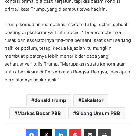
kondisi prima, dia pasti terjatuh, tapi dia dalam kondisi
prima,” kata Trump, yang disambut tawa hadirin.
Trump kemudian membahas insiden itu lagi dalam sebuah
posting di platformnya Truth Social. “Teleprompternya
rusak dan eskalatornya tiba-tiba berhenti saat kami sedang
naik ke podium, tetapi kedua kejadian itu mungkin
membuat pidatonya lebih menarik daripada yang
seharusnya,” tulis Trump. “Merupakan suatu kehormatan
untuk berbicara di Perserikatan Bangsa-Bangsa, meskipun
peralatannya agak rusak.”
donald trump
Eskalator
Markas Besar PBB
Sidang Umum PBB
Facebook
X
LinkedIn
Pinterest
Share via Email
Print