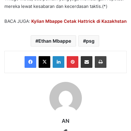
mereka lewat kesabaran dan kecerdasan taktis.(*)
BACA JUGA:
Kylian Mbappe Cetak Hattrick di Kazakhstan
Ethan Mbappe
psg
Facebook
X
LinkedIn
Pinterest
Share via Email
Print
AN
Website