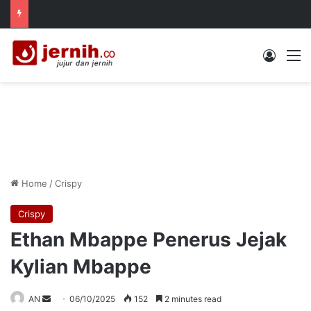
Log In
M
Home
/
Crispy
Crispy
Ethan Mbappe Penerus Jejak
Kylian Mbappe
Send
AN
06/10/2025
152
2 minutes read