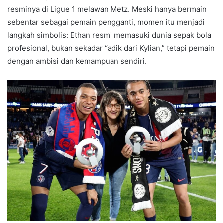
resminya di Ligue 1 melawan Metz. Meski hanya bermain
sebentar sebagai pemain pengganti, momen itu menjadi
langkah simbolis: Ethan resmi memasuki dunia sepak bola
profesional, bukan sekadar “adik dari Kylian,” tetapi pemain
dengan ambisi dan kemampuan sendiri.