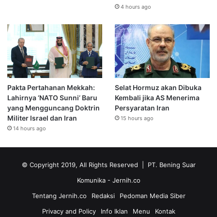
4 hours ago
Pakta Pertahanan Mekkah:
Selat Hormuz akan Dibuka
Lahirnya ‘NATO Sunni’ Baru
Kembali jika AS Menerima
yang Mengguncang Doktrin
Persyaratan Iran
Militer Israel dan Iran
15 hours ago
14 hours ago
© Copyright 2019, All Rights Reserved | PT. Bening Suar
Komunika
- Jernih.co
Tentang Jernih.co
Redaksi
Pedoman Media Siber
Privacy and Policy
Info Iklan
Menu
Kontak