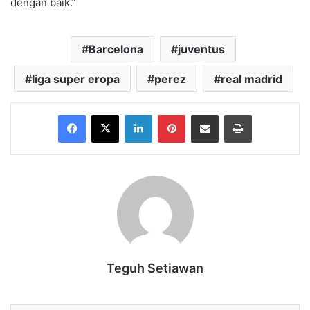
dengan baik.”
Barcelona
juventus
liga super eropa
perez
real madrid
Facebook
X
LinkedIn
Pinterest
Share via Email
Print
Teguh Setiawan