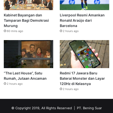
Kabinet Bayangan dan
Liverpool Resmi Amankan
Tamparan Bagi Demokrasi
Ronald Araújo dari
Murung
Barcelona
60 mins ago
2 hours ago
“The Last House”, Satu
Redmi 17 Jawara Baru
Rumah, Jutaan Ancaman
Baterai Monster dan Layar
120Hz di Kelasnya
2 hours ago
2 hours ago
© Copyright 2019, All Rights Reserved | PT. Bening Suar