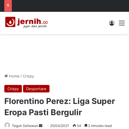
Log In
M
Home
/
Crispy
Crispy
Desportare
Florentino Perez: Liga Super
Eropa Pasti Bergulir
Send
Teguh Setiawan
25/04/2021
54
2 minutes read