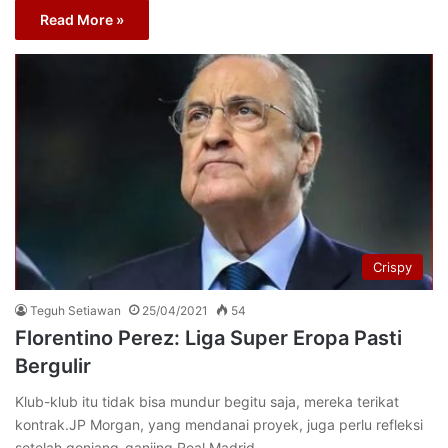
Read More »
Crispy
Teguh Setiawan
25/04/2021
54
Florentino Perez: Liga Super Eropa Pasti
Bergulir
Klub-klub itu tidak bisa mundur begitu saja, mereka terikat
kontrak.JP Morgan, yang mendanai proyek, juga perlu refleksi
setelah gonjang-ganjing.Real Madrid,…