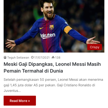
Crispy
Teguh Setiawan
17/07/2021
138
Meski Gaji Dipangkas, Leonel Messi Masih
Pemain Termahal di Dunia
Setelah pemangkasan 50 persen, Leonel Messi akan menerima
gaji 1,45 juta dolar AS per pekan. Gaji Cristiano Ronaldo di
Juventus…
Read More »