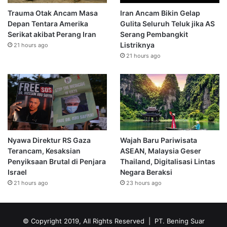
Trauma Otak Ancam Masa
Iran Ancam Bikin Gelap
Depan Tentara Amerika
Gulita Seluruh Teluk jika AS
Serikat akibat Perang Iran
Serang Pembangkit
Listriknya
21 hours ago
21 hours ago
Nyawa Direktur RS Gaza
Wajah Baru Pariwisata
Terancam, Kesaksian
ASEAN, Malaysia Geser
Penyiksaan Brutal di Penjara
Thailand, Digitalisasi Lintas
Israel
Negara Beraksi
21 hours ago
23 hours ago
© Copyright 2019, All Rights Reserved | PT. Bening Suar