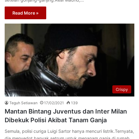
Read More »
Crispy
Teguh Setiawan
17/02/2021
139
Mantan Bintang Juventus dan Inter Milan
Dibekuk Polisi Akibat Tanam Ganja
Semula, polisi curiga Luigi Sartor hanya mencuri listrik.Ternyata,
dia menyedot banyak setrum untuk menanam ganja di rumah