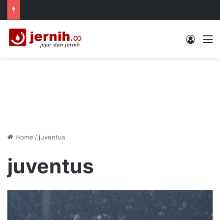
Log In
M
Home
/
juventus
juventus