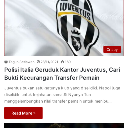
Crispy
Teguh Setiawan
28/11/2021
169
Polisi Italia Geruduk Kantor Juventus, Cari
Bukti Kecurangan Transfer Pemain
Juventus bukan satu-satunya klub yang diselidiki. Napoli juga
diselidiki untuk kejahatan sama.Si Nyonya Tua
menggelembungkan nilai transfer pemain untuk menipu…
Read More »