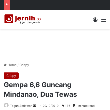
Log In
M
Home
/
Crispy
Crispy
Gempa 6,6 Guncang
Mindanao, Dua Tewas
Send
Teguh Setiawan
29/10/2019
136
1 minute read