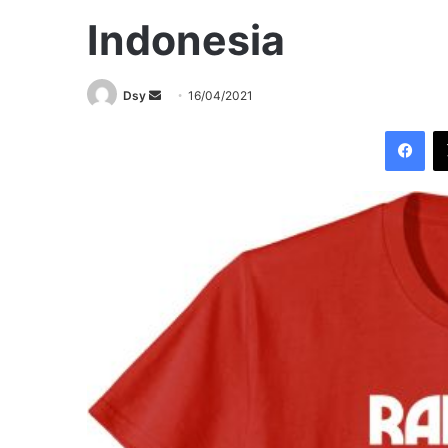
Indonesia
Send
Dsy
16/04/2021
an
Fac
email