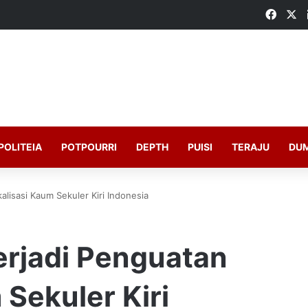
Faceb
X
POLITEIA
POTPOURRI
DEPTH
PUISI
TERAJU
DU
alisasi Kaum Sekuler Kiri Indonesia
erjadi Penguatan
 Sekuler Kiri