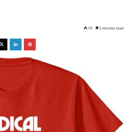
76
2 minutes read
ebook
X
LinkedIn
Pinterest