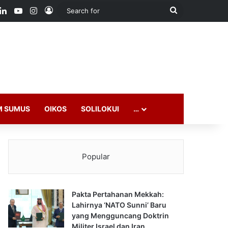
ook
LinkedIn
YouTube
Instagram
Log In
Search
for
M SUMUS
OIKOS
SOLILOKUI
…
Popular
Pakta Pertahanan Mekkah:
Lahirnya ‘NATO Sunni’ Baru
yang Mengguncang Doktrin
Militer Israel dan Iran