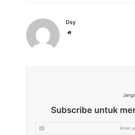
Dsy
Website
Janga
Subscribe untuk men
Enter
your