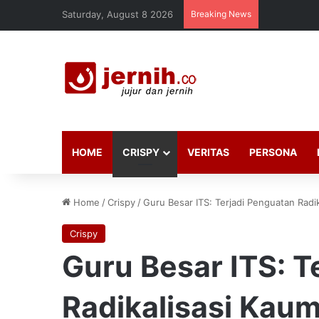
Saturday, August 8 2026
Breaking News
HOME
CRISPY
VERITAS
PERSONA
Home
/
Crispy
/
Guru Besar ITS: Terjadi Penguatan Radik
Crispy
Guru Besar ITS: T
Radikalisasi Kaum