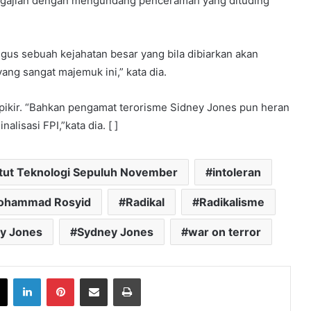
gajian dengan mengundang penceramah yang dituding
ligus sebuah kejahatan besar yang bila dibiarkan akan
ng sangat majemuk ini,” kata dia.
s pikir. “Bahkan pengamat terorisme Sidney Jones pun heran
lisasi FPI,”kata dia. [ ]
itut Teknologi Sepuluh November
intoleran
Mohammad Rosyid
Radikal
Radikalisme
y Jones
Sydney Jones
war on terror
book
X
LinkedIn
Pinterest
Share via Email
Print