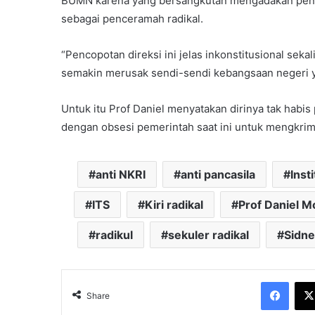
BUMN karena yang bersangkutan mengadakan pen
sebagai penceramah radikal.
“Pencopotan direksi ini jelas inkonstitusional seka
semakin merusak sendi-sendi kebangsaan negeri ya
Untuk itu Prof Daniel menyatakan dirinya tak habi
dengan obsesi pemerintah saat ini untuk mengkrimina
anti NKRI
anti pancasila
Inst
ITS
Kiri radikal
Prof Daniel 
radikul
sekuler radikal
Sidne
Face
Share