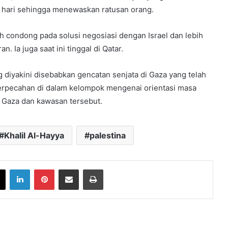
p hari sehingga menewaskan ratusan orang.
 condong pada solusi negosiasi dengan Israel dan lebih
 Ia juga saat ini tinggal di Qatar.
iyakini disebabkan gencatan senjata di Gaza yang telah
 perpecahan di dalam kelompok mengenai orientasi masa
 Gaza dan kawasan tersebut.
Khalil Al-Hayya
palestina
book
X
LinkedIn
Pinterest
Share via Email
Print