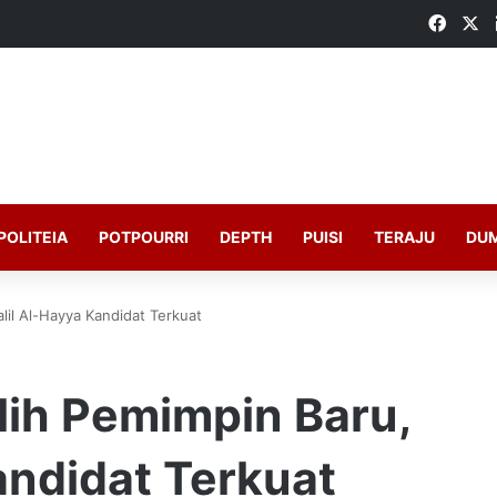
Faceb
X
POLITEIA
POTPOURRI
DEPTH
PUISI
TERAJU
DU
il Al-Hayya Kandidat Terkuat
ih Pemimpin Baru,
andidat Terkuat