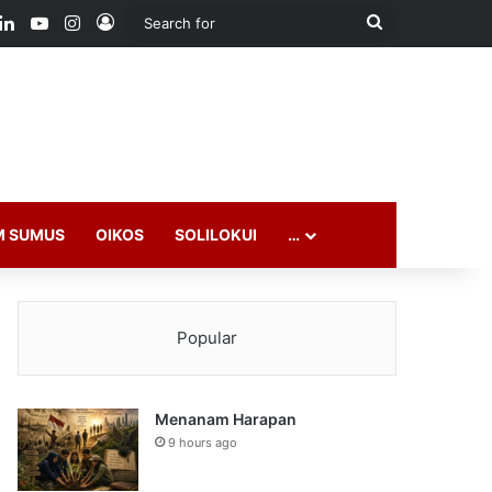
ook
LinkedIn
YouTube
Instagram
Log In
Search
for
M SUMUS
OIKOS
SOLILOKUI
…
Popular
Menanam Harapan
9 hours ago