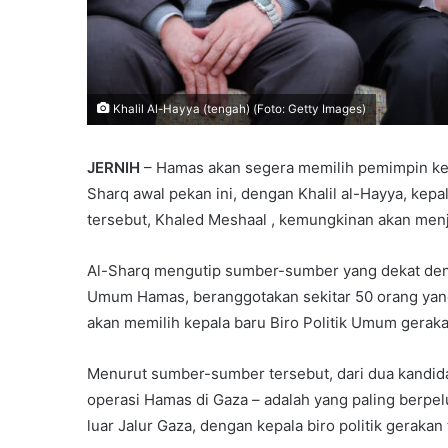
Khalil Al-Hayya (tengah) (Foto: Getty Images)
JERNIH
– Hamas akan segera memilih pemimpin kes
Sharq awal pekan ini, dengan Khalil al-Hayya, kepa
tersebut, Khaled Meshaal , kemungkinan akan menj
Al-Sharq mengutip sumber-sumber yang dekat d
Umum Hamas, beranggotakan sekitar 50 orang yang m
akan memilih kepala baru Biro Politik Umum gera
Menurut sumber-sumber tersebut, dari dua kandida
operasi Hamas di Gaza – adalah yang paling berp
luar Jalur Gaza, dengan kepala biro politik geraka