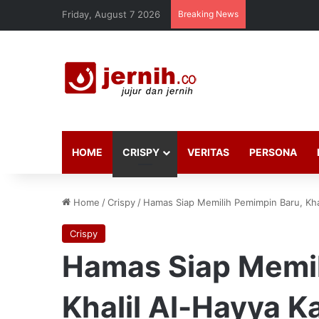
Friday, August 7 2026
Breaking News
HOME
CRISPY
VERITAS
PERSONA
Home
/
Crispy
/
Hamas Siap Memilih Pemimpin Baru, Khal
Crispy
Hamas Siap Memil
Khalil Al-Hayya K