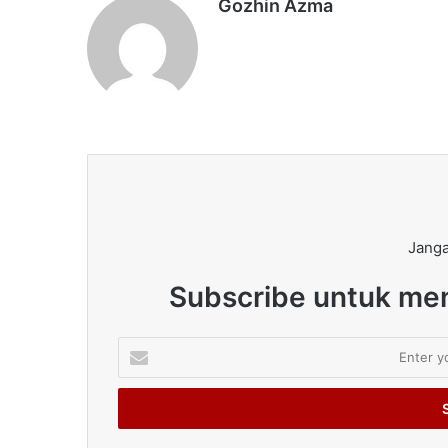
Gozhin Azma
Janga
Subscribe untuk men
Enter
your
Email
address