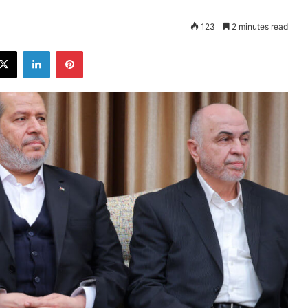
123
2 minutes read
ebook
X
LinkedIn
Pinterest