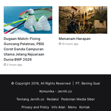
Dugaan Match-Fixing
Menanam Harapan
Guncang Pelatnas, PBSI
10 hours ago
Coret Ganda Campuran
Utama Jelang Kejuaraan
Dunia BWF 2026
2 hours ago
© Copyright 2019, All Rights Reserved | PT. Bening Suar
Komunika
- Jernih.co
Tentang Jernih.co
Redaksi
Pedoman Media Siber
Privacy and Policy
Info Iklan
Menu
Kontak