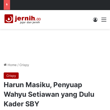
Log In
M
Home
/
Crispy
Crispy
Harun Masiku, Penyuap
Wahyu Setiawan yang Dulu
Kader SBY