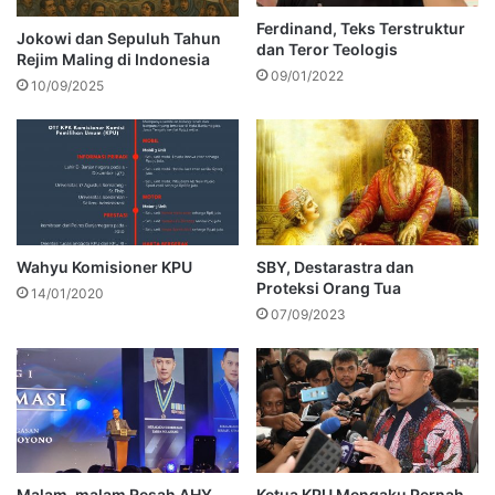
Ferdinand, Teks Terstruktur
Jokowi dan Sepuluh Tahun
dan Teror Teologis
Rejim Maling di Indonesia
09/01/2022
10/09/2025
Wahyu Komisioner KPU
SBY, Destarastra dan
Proteksi Orang Tua
14/01/2020
07/09/2023
Malam-malam Resah AHY
Ketua KPU Mengaku Pernah