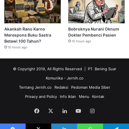
Akankah Rano Karno
Bobroknya Nurani Oknum
Merespons Buku Sastra
Dokter Pembenci Pasien
Betawi 100 Tahun?
10 hours ago
10 hours ago
© Copyright 2019, All Rights Reserved | PT. Bening Suar
Komunika
- Jernih.co
Tentang Jernih.co
Redaksi
Pedoman Media Siber
Privacy and Policy
Info Iklan
Menu
Kontak
Facebook
X
LinkedIn
YouTube
Instagram