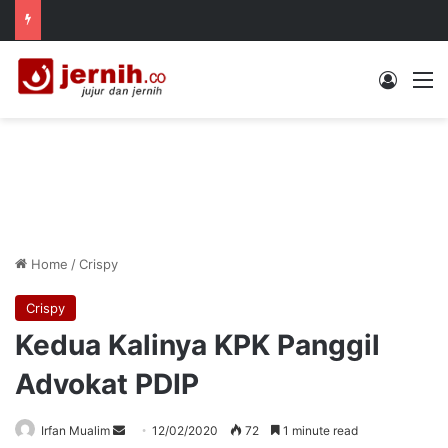
Log In
M
Home
/
Crispy
Crispy
Kedua Kalinya KPK Panggil
Advokat PDIP
Send
Irfan Mualim
12/02/2020
72
1 minute read