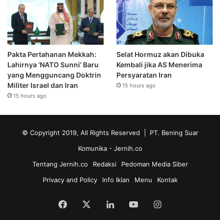
Pakta Pertahanan Mekkah:
Selat Hormuz akan Dibuka
Lahirnya ‘NATO Sunni’ Baru
Kembali jika AS Menerima
yang Mengguncang Doktrin
Persyaratan Iran
Militer Israel dan Iran
15 hours ago
15 hours ago
© Copyright 2019, All Rights Reserved | PT. Bening Suar
Komunika
- Jernih.co
Tentang Jernih.co
Redaksi
Pedoman Media Siber
Privacy and Policy
Info Iklan
Menu
Kontak
Facebook
X
LinkedIn
YouTube
Instagram