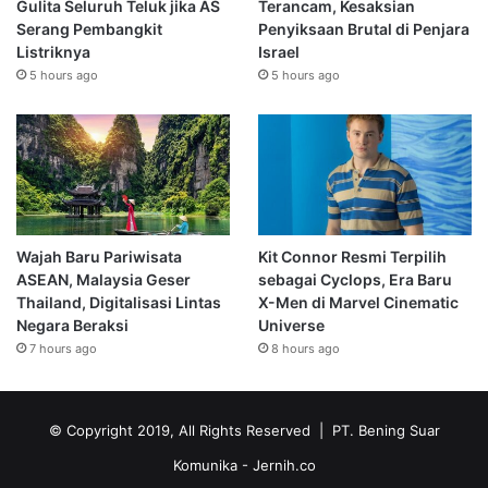
Gulita Seluruh Teluk jika AS
Terancam, Kesaksian
Serang Pembangkit
Penyiksaan Brutal di Penjara
Listriknya
Israel
5 hours ago
5 hours ago
Wajah Baru Pariwisata
Kit Connor Resmi Terpilih
ASEAN, Malaysia Geser
sebagai Cyclops, Era Baru
Thailand, Digitalisasi Lintas
X-Men di Marvel Cinematic
Negara Beraksi
Universe
7 hours ago
8 hours ago
© Copyright 2019, All Rights Reserved | PT. Bening Suar
Komunika
- Jernih.co