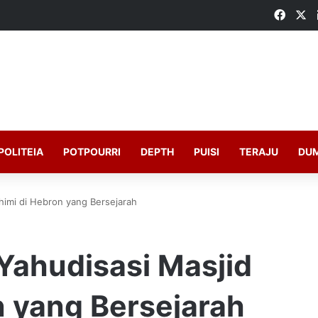
Faceb
X
POLITEIA
POTPOURRI
DEPTH
PUISI
TERAJU
DU
ahimi di Hebron yang Bersejarah
Yahudisasi Masjid
n yang Bersejarah