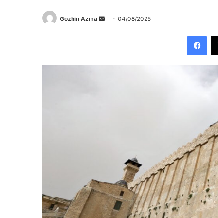
Send
Gozhin Azma
04/08/2025
an
Fac
email