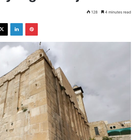
128
4 minutes read
ebook
X
LinkedIn
Pinterest