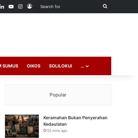
ook
LinkedIn
YouTube
Instagram
Log In
Search
for
M SUMUS
OIKOS
SOLILOKUI
…
Popular
Keramahan Bukan Penyerahan
Kedaulatan
55 mins ago