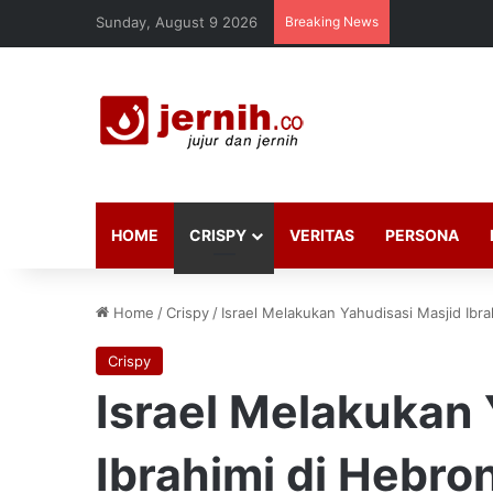
Sunday, August 9 2026
Breaking News
HOME
CRISPY
VERITAS
PERSONA
Home
/
Crispy
/
Israel Melakukan Yahudisasi Masjid Ibr
Crispy
Israel Melakukan 
Ibrahimi di Hebro