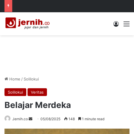
Log In
M
Home
/
Solilokui
Solilokui
Veritas
Belajar Merdeka
Send
Jernih.co
05/08/2025
148
1 minute read
an
email