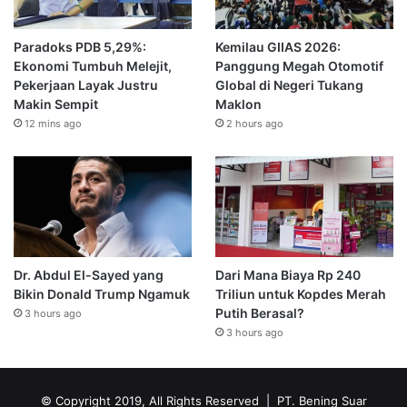
Paradoks PDB 5,29%:
Kemilau GIIAS 2026:
Ekonomi Tumbuh Melejit,
Panggung Megah Otomotif
Pekerjaan Layak Justru
Global di Negeri Tukang
Makin Sempit
Maklon
12 mins ago
2 hours ago
Dr. Abdul El-Sayed yang
Dari Mana Biaya Rp 240
Bikin Donald Trump Ngamuk
Triliun untuk Kopdes Merah
Putih Berasal?
3 hours ago
3 hours ago
© Copyright 2019, All Rights Reserved | PT. Bening Suar